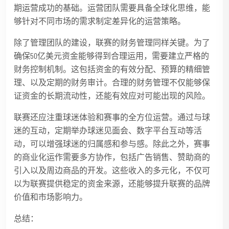
期运营成功的基础。运营团队需要具备全球化思维，能
够针对不同市场的需求制定差异化的运营策略。
除了管理团队的建设，联赛的财务管理同样关键。为了
确保50亿美元资金能够得到合理运用，需要建立严格的
财务控制机制。这包括资金的有效分配、预算的精细管
理、以及定期的财务审计。合理的财务管理不仅能够保
证资金的长期流动性，还能有效应对可能出现的风险。
联赛还应注重球迷体验和赛事的全方位运营。通过与球
迷的互动，定期举办球迷见面会、数字平台互动等活
动，可以增强球迷的归属感和参与感。除此之外，赛事
的商业化运作需要多方协作，包括广告销售、赞助商的
引入以及周边商品的开发。这些收入的多元化，不仅可
以为联赛提供稳定的资金来源，还能够提升联赛的品牌
价值和市场影响力。
总结：