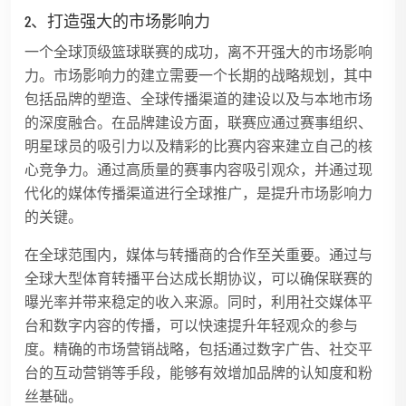
2、打造强大的市场影响力
一个全球顶级篮球联赛的成功，离不开强大的市场影响
力。市场影响力的建立需要一个长期的战略规划，其中
包括品牌的塑造、全球传播渠道的建设以及与本地市场
的深度融合。在品牌建设方面，联赛应通过赛事组织、
明星球员的吸引力以及精彩的比赛内容来建立自己的核
心竞争力。通过高质量的赛事内容吸引观众，并通过现
代化的媒体传播渠道进行全球推广，是提升市场影响力
的关键。
在全球范围内，媒体与转播商的合作至关重要。通过与
全球大型体育转播平台达成长期协议，可以确保联赛的
曝光率并带来稳定的收入来源。同时，利用社交媒体平
台和数字内容的传播，可以快速提升年轻观众的参与
度。精确的市场营销战略，包括通过数字广告、社交平
台的互动营销等手段，能够有效增加品牌的认知度和粉
丝基础。