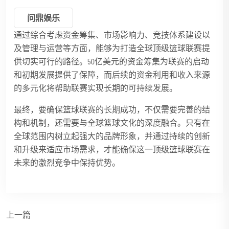
问鼎娱乐
通过综合考虑资金筹集、市场影响力、竞技体系建设以
及管理与运营等方面，能够为打造全球顶级篮球联赛提
供切实可行的路径。50亿美元的资金筹集为联赛的启动
和初期发展提供了保障，而后续的资金利用和收入来源
的多元化将帮助联赛实现长期的可持续发展。
最终，要确保篮球联赛的长期成功，不仅需要完善的结
构和机制，还需要与全球篮球文化的深度融合。只有在
全球范围内树立起强大的品牌形象，并通过持续的创新
和升级来适应市场需求，才能确保这一顶级篮球联赛在
未来的激烈竞争中保持优势。
上一篇