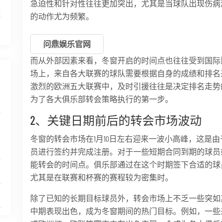
急迫性和针对性往往更加突出，尤其是当球队出现伤病
排
的动作尤为频繁。
问鼎娱乐官网
而从外部因素来看，冬窗开启的时间点也往往受到国际
场上，来自各大联赛的球队需要根据自身的成绩和排名
激烈的欧洲五大联赛中，及时引援往往是决定排名走势
为了各大俱乐部转会策略执行的第一步。
2、关键日期前后的转会市场波动
冬窗的转会市场在1月10日左右迎来一波小高峰，这是
员进行签约并完成注册。对于一些短期合同到期的球员或
能转会的时间点。俱乐部通过在这个时期签下合适的球
尤其是在联赛和杯赛的赛程较为密集时。
除了已知的长期目标球员外，转会市场上不乏一些突如其
中期表现出色，成为冬窗期间的热门目标。例如，一些