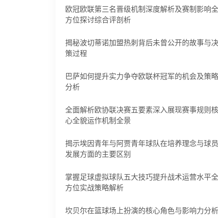
欧冠欧联第三名晋级机制深度解析及赛制影响
方位探讨综合评剖析
揭秘波切蒂诺加盟热刺背后未曾公开的故事与
策过程
巴萨如何提升实力争夺欧联杯冠军的机会及策
分析
全面解析欧协联决赛五要素深入展现赛事规则
心全貌运作机制全景
揭示埃因青年与阿贾青年球队在培养理念与球
发展方面的主要区别
掌握足球虚拟球队五大技巧提升战术运营水平
方位实战策略解析
坎贝尔在篮球场上扮演的核心角色与影响力分