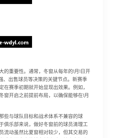
的重要性。通常，冬窗从每年的1月1日开
补强、出售球员等决策的关键节点。新赛季
定在赛季初期就开始显现出效果。例如，
冬窗开启之前提前布局，以确保能够在1月
那些与球队目标和战术体系不兼容的球
于俱乐部来说，做好冬窗前的球员清理工
员流动虽然比夏窗相对较少，但其交易的