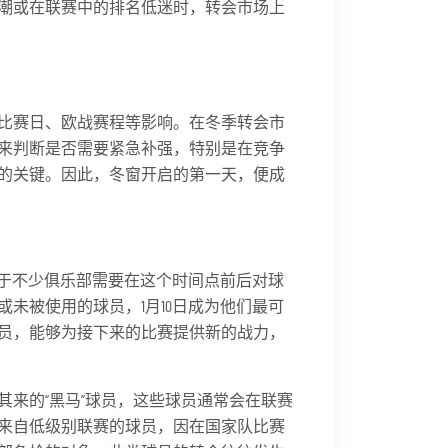
潮或在联赛中的排名低迷时，转会市场上
比赛日、欧战赛程等影响。在冬季转会市
来判断是否需要紧急补强，特别是在竞争
的关键。因此，冬窗开启的第一天，便成
由于不少俱乐部需要在这个时间点前后对球
未被使用的球员，1月10日成为他们最可
员，能够为接下来的比赛提供新的战力，
来的“黑马”球员，这些球员通常会在联赛
来自低级别联赛的球员，因在国家队比赛