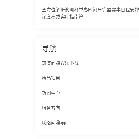
全方位解析澳洲杯举办时间与完整赛事日程安
深度权威实用指南篇
导航
知道问鼎娱乐下载
精品项目
新闻中心
服务方向
联络问鼎app