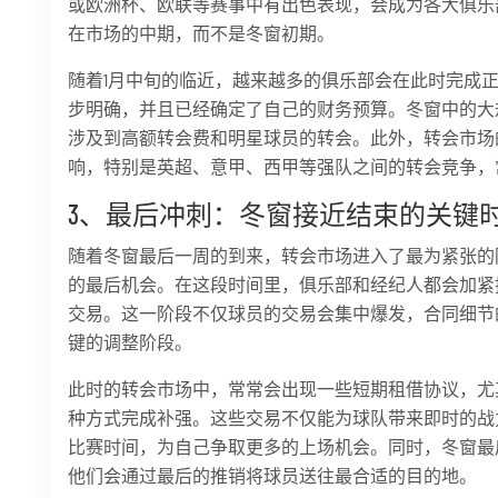
或欧洲杯、欧联等赛事中有出色表现，会成为各大俱乐
在市场的中期，而不是冬窗初期。
随着1月中旬的临近，越来越多的俱乐部会在此时完成
步明确，并且已经确定了自己的财务预算。冬窗中的大
涉及到高额转会费和明星球员的转会。此外，转会市场
响，特别是英超、意甲、西甲等强队之间的转会竞争，
3、最后冲刺：冬窗接近结束的关键
随着冬窗最后一周的到来，转会市场进入了最为紧张的阶段
的最后机会。在这段时间里，俱乐部和经纪人都会加紧
交易。这一阶段不仅球员的交易会集中爆发，合同细节
键的调整阶段。
此时的转会市场中，常常会出现一些短期租借协议，尤
种方式完成补强。这些交易不仅能为球队带来即时的战
比赛时间，为自己争取更多的上场机会。同时，冬窗最
他们会通过最后的推销将球员送往最合适的目的地。