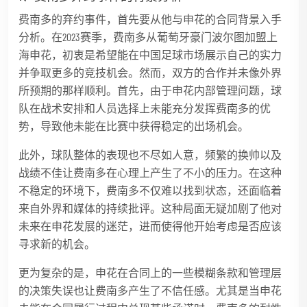
费南多的弃约事件，首先要从他与申花的合同背景入手
分析。在2023赛季，费南多从葡萄牙豪门波尔图加盟上
海申花，初衷是希望能在中国足球市场展示自己的实力
并争取更多的竞技机会。然而，双方的合作并未像外界
所预期的那样顺利。首先，由于申花内部管理问题，球
队在战术安排和人员选择上未能充分发挥费南多的优
势，导致他未能在比赛中获得稳定的出场机会。
此外，球队整体的表现也不尽如人意，频繁的换帅以及
战绩不佳让费南多在心理上产生了不小的压力。在这种
不稳定的环境下，费南多不仅难以找到状态，还面临着
来自外界和媒体的持续批评。这种局面无疑加剧了他对
未来在申花发展的迷茫，进而使得他开始考虑是否应该
寻求新的机会。
更为复杂的是，申花在合同上的一些模糊条款和管理层
的决策失误也让费南多产生了不信任感。尤其是当申花