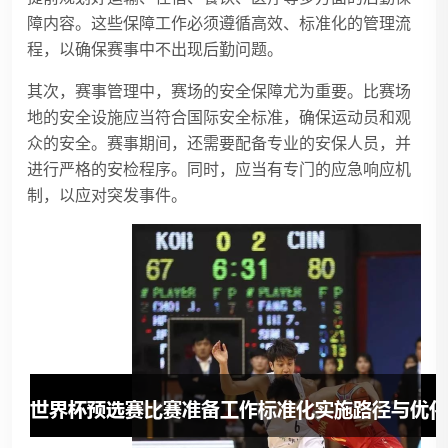
障内容。这些保障工作必须遵循高效、标准化的管理流
程，以确保赛事中不出现后勤问题。
其次，赛事管理中，赛场的安全保障尤为重要。比赛场
地的安全设施应当符合国际安全标准，确保运动员和观
众的安全。赛事期间，还需要配备专业的安保人员，并
进行严格的安检程序。同时，应当有专门的应急响应机
制，以应对突发事件。