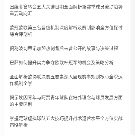
围绕冬窗转会五大关键日期全面解析新赛季球员流动趋势
重要动向汇
欧冠欧联第三名晋级机制深度解析及赛制影响全方位探讨
综合评剖析
揭秘波切蒂诺加盟热刺背后未曾公开的故事与决策过程
巴萨如何提升实力争夺欧联杯冠军的机会及策略分析
全面解析欧协联决赛五要素深入展现赛事规则核心全貌运
作机制全景
揭示埃因青年与阿贾青年球队在培养理念与球员发展方面
的主要区别
掌握足球虚拟球队五大技巧提升战术运营水平全方位实战
策略解析