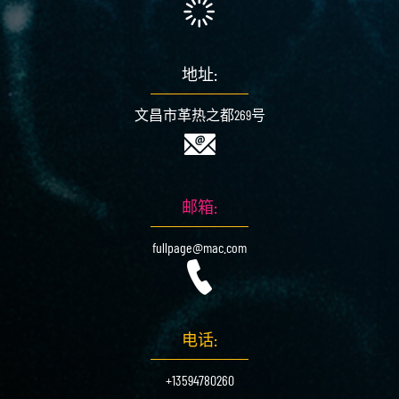
地址:
文昌市革热之都269号
邮箱:
fullpage@mac.com
电话:
+13594780260