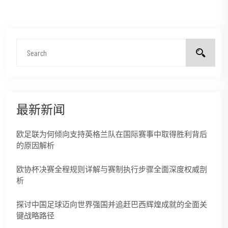
最新新闻
欧足联为何倾向支持英格兰队在国际赛事中取得胜利背后
的原因解析
欧协杯决赛全程规则详解与赛制执行步骤全面深度权威剖
析
探讨中国足球迈向世界强国并追赶巴西辉煌成就的全面关
键战略路径