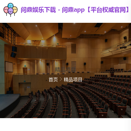
精品项目
首页
精品项目