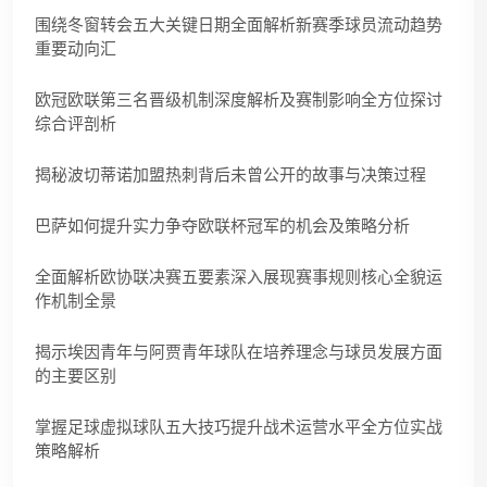
围绕冬窗转会五大关键日期全面解析新赛季球员流动趋势
重要动向汇
欧冠欧联第三名晋级机制深度解析及赛制影响全方位探讨
综合评剖析
揭秘波切蒂诺加盟热刺背后未曾公开的故事与决策过程
巴萨如何提升实力争夺欧联杯冠军的机会及策略分析
全面解析欧协联决赛五要素深入展现赛事规则核心全貌运
作机制全景
揭示埃因青年与阿贾青年球队在培养理念与球员发展方面
的主要区别
掌握足球虚拟球队五大技巧提升战术运营水平全方位实战
策略解析