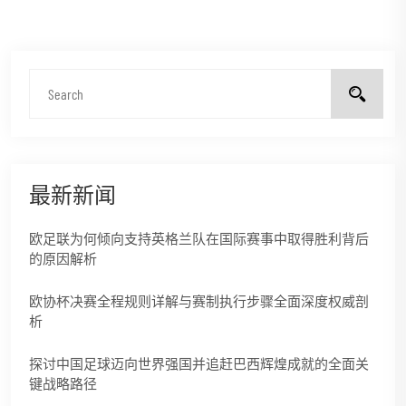
最新新闻
欧足联为何倾向支持英格兰队在国际赛事中取得胜利背后
的原因解析
欧协杯决赛全程规则详解与赛制执行步骤全面深度权威剖
析
探讨中国足球迈向世界强国并追赶巴西辉煌成就的全面关
键战略路径