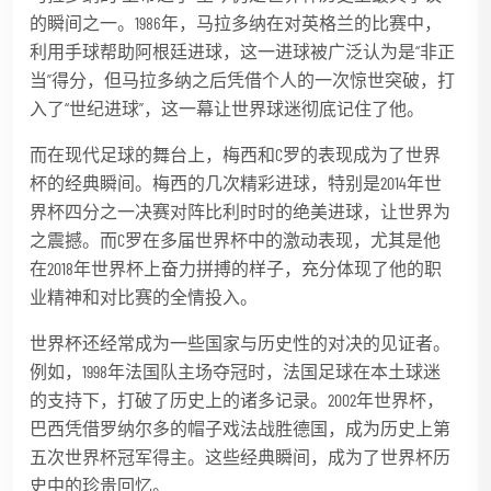
的瞬间之一。1986年，马拉多纳在对英格兰的比赛中，
利用手球帮助阿根廷进球，这一进球被广泛认为是“非正
当”得分，但马拉多纳之后凭借个人的一次惊世突破，打
入了“世纪进球”，这一幕让世界球迷彻底记住了他。
而在现代足球的舞台上，梅西和C罗的表现成为了世界
杯的经典瞬间。梅西的几次精彩进球，特别是2014年世
界杯四分之一决赛对阵比利时时的绝美进球，让世界为
之震撼。而C罗在多届世界杯中的激动表现，尤其是他
在2018年世界杯上奋力拼搏的样子，充分体现了他的职
业精神和对比赛的全情投入。
世界杯还经常成为一些国家与历史性的对决的见证者。
例如，1998年法国队主场夺冠时，法国足球在本土球迷
的支持下，打破了历史上的诸多记录。2002年世界杯，
巴西凭借罗纳尔多的帽子戏法战胜德国，成为历史上第
五次世界杯冠军得主。这些经典瞬间，成为了世界杯历
史中的珍贵回忆。