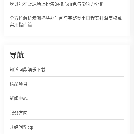
坎贝尔在篮球场上扮演的核心角色与影响力分析
全方位解析澳洲杯举办时间与完整赛事日程安排深度权威
实用指南篇
导航
知道问鼎娱乐下载
精品项目
新闻中心
服务方向
联络问鼎app