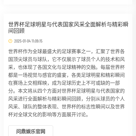
世界杯足球明星与代表国家风采全面解析与精彩瞬
间回顾
2025-01-04 11:09:15
世界杯作为全球最盛大的足球赛事之一，汇聚了世界各
国顶尖球员与球队，它不仅展示了球员个人的技术和风
采，也体现了各国文化与足球精神的交融。每届世界杯
都是一场视觉与感官的盛宴，各类足球明星和精彩瞬间
在赛场上交相辉映，成为足球历史上不可或缺的一部
分。本文将从四个方面对世界杯足球明星与代表国家的
风采进行全面解析与精彩瞬间回顾，分别从球员的个人
风采、球队的整体表现、世界杯的标志性瞬间以及世界
杯对全球文化的影响等方面展开讨论。
问鼎娱乐官网