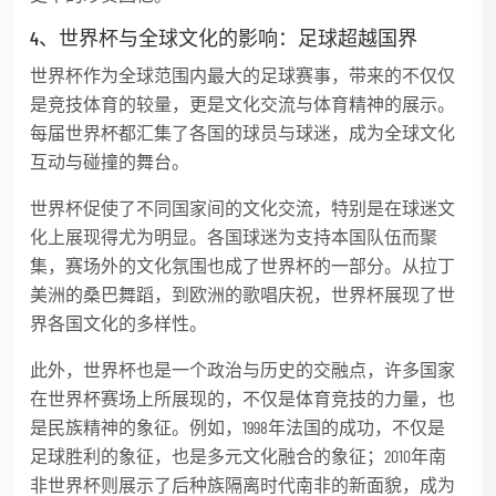
4、世界杯与全球文化的影响：足球超越国界
世界杯作为全球范围内最大的足球赛事，带来的不仅仅
是竞技体育的较量，更是文化交流与体育精神的展示。
每届世界杯都汇集了各国的球员与球迷，成为全球文化
互动与碰撞的舞台。
世界杯促使了不同国家间的文化交流，特别是在球迷文
化上展现得尤为明显。各国球迷为支持本国队伍而聚
集，赛场外的文化氛围也成了世界杯的一部分。从拉丁
美洲的桑巴舞蹈，到欧洲的歌唱庆祝，世界杯展现了世
界各国文化的多样性。
此外，世界杯也是一个政治与历史的交融点，许多国家
在世界杯赛场上所展现的，不仅是体育竞技的力量，也
是民族精神的象征。例如，1998年法国的成功，不仅是
足球胜利的象征，也是多元文化融合的象征；2010年南
非世界杯则展示了后种族隔离时代南非的新面貌，成为