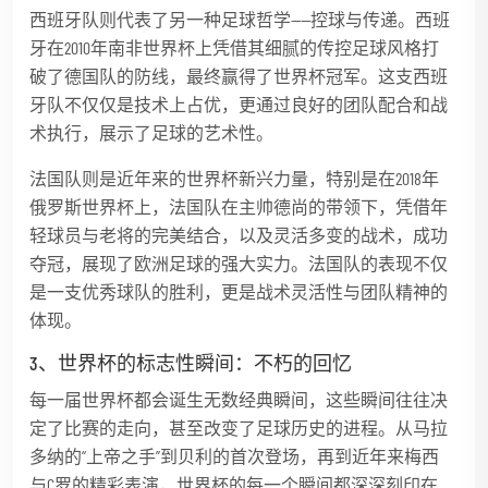
西班牙队则代表了另一种足球哲学——控球与传递。西班
牙在2010年南非世界杯上凭借其细腻的传控足球风格打
破了德国队的防线，最终赢得了世界杯冠军。这支西班
牙队不仅仅是技术上占优，更通过良好的团队配合和战
术执行，展示了足球的艺术性。
法国队则是近年来的世界杯新兴力量，特别是在2018年
俄罗斯世界杯上，法国队在主帅德尚的带领下，凭借年
轻球员与老将的完美结合，以及灵活多变的战术，成功
夺冠，展现了欧洲足球的强大实力。法国队的表现不仅
是一支优秀球队的胜利，更是战术灵活性与团队精神的
体现。
3、世界杯的标志性瞬间：不朽的回忆
每一届世界杯都会诞生无数经典瞬间，这些瞬间往往决
定了比赛的走向，甚至改变了足球历史的进程。从马拉
多纳的“上帝之手”到贝利的首次登场，再到近年来梅西
与C罗的精彩表演，世界杯的每一个瞬间都深深刻印在