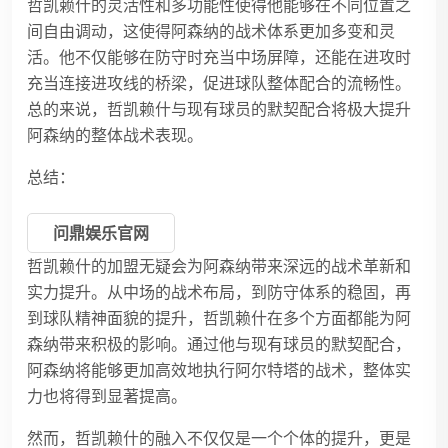
哲凯赖什的灵活性和多功能性使得他能够在不同位置之
间自由调动，这使得阿森纳的战术体系更加多变和灵
活。他不仅能够在防守时充当中场屏障，还能在进攻时
充当连接进攻线的桥梁，促进球队整体配合的流畅性。
总的来说，哲凯赖什与现有球员的默契配合将极大提升
阿森纳的整体战术表现。
总结：
问鼎娱乐官网
哲凯赖什的加盟无疑会为阿森纳带来深远的战术革新和
实力提升。从中场的战术布局，到防守体系的稳固，再
到球队精神面貌的提升，哲凯赖什在多个方面都能为阿
森纳带来积极的影响。通过他与现有球员的默契配合，
阿森纳将能够更加高效地执行阿尔特塔的战术，整体实
力也将得到显著提高。
然而，哲凯赖什的融入不仅仅是一个个体的提升，更是