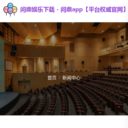
新闻中心
首页
新闻中心