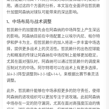
用。通过这四个方面的分析，本文旨在全面评估哲凯赖
什加盟阿森纳对球队可能带来的深远影响。
1、中场布局与战术调整
哲凯赖什的加盟首先会在阿森纳的中场阵型上产生深远
的影响。阿森纳目前在中场配置上以埃尔内尼、帕尔特
伊和萨卡为主，但哲凯赖什的加入将进一步丰富中场选
择，提供更多战术上的灵活性。哲凯赖什的出色控球能
力和精准的传球让阿森纳在中场控制上能够更加稳定，
尤其在面对强队时，阿森纳可以通过哲凯赖什的调度来
压制对方的中场。阿尔特塔可以在战术上有更多选择，
从4-3-3阵型调整到4-2-3-1或4-1-4-1，来根据比赛节奏灵活
调整。
此外，哲凯赖什能够在中场承担更多的防守责任，使得
阿森纳的进攻组织可以更加专注于进攻端。此前阿森纳
中场存在一定的防守漏洞，尤其在面对高强度压迫的情