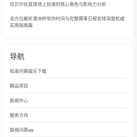
坎贝尔在篮球场上扮演的核心角色与影响力分析
全方位解析澳洲杯举办时间与完整赛事日程安排深度权威
实用指南篇
导航
知道问鼎娱乐下载
精品项目
新闻中心
服务方向
联络问鼎app