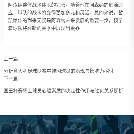
阿森纳整体战术体系的完善。随着他在阿森纳的逐渐适
应，球队的战术将变得更加多元和灵活。总的来说，哲
凯赖什的到来无疑是阿森纳未来发展的重要一步，预示
着球队将在新的赛季中展现出更�
上一篇
分析意大利足球联赛中韩国球员的表现与影响力探讨
下一篇
国王杯赛场上球员心理素质的决定性作用与胜负关系探析