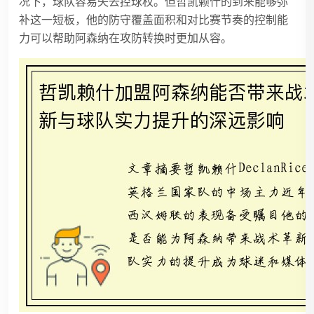
况下，球队容易失去控球权。但哲凯赖什的到来能够弥
补这一短板，他的防守覆盖面积和对比赛节奏的控制能
力可以帮助阿森纳在攻防转换时更加从容。