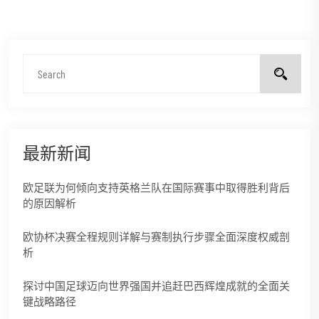
最新新闻
欧足联为何倾向支持英格兰队在国际赛事中取得胜利背后
的原因解析
欧协杯决赛全程规则详解与赛制执行步骤全面深度权威剖
析
探讨中国足球迈向世界强国并追赶巴西辉煌成就的全面关
键战略路径