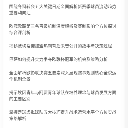
围绕冬窗转会五大关键日期全面解析新赛季球员流动趋势
重要动向汇
欧冠欧联第三名晋级机制深度解析及赛制影响全方位探讨
综合评剖析
揭秘波切蒂诺加盟热刺背后未曾公开的故事与决策过程
巴萨如何提升实力争夺欧联杯冠军的机会及策略分析
全面解析欧协联决赛五要素深入展现赛事规则核心全貌运
作机制全景
揭示埃因青年与阿贾青年球队在培养理念与球员发展方面
的主要区别
掌握足球虚拟球队五大技巧提升战术运营水平全方位实战
策略解析