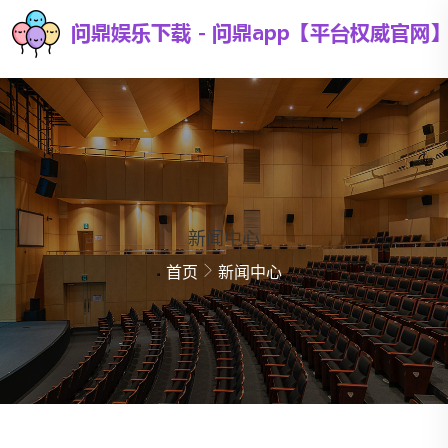
新闻中心
首页
新闻中心