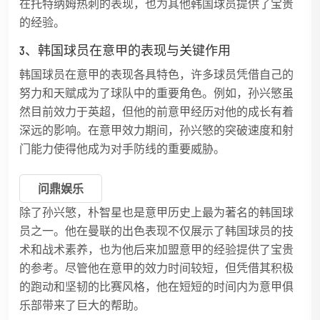
在托特纳姆热刺的表现，也为其他韩国球员提供了宝贵
的经验。
3、韩国球员在意甲的表现与关键作用
韩国球员在意甲的表现各具特色，许多球员凭借自己的
努力和天赋成为了球队中的重要角色。例如，孙兴慜虽
然目前效力于英超，但他的前意甲经历对他的成长有着
深远的影响。在意甲效力期间，孙兴慜的突破速度和射
门能力使得他成为对手防线的重要威胁。
问鼎娱乐
除了孙兴慜，朴智星也是意甲历史上最为著名的韩国球
员之一。他在曼联的出色表现不仅展示了韩国球员的技
术和战术素养，也为他后来加盟意甲的经验提供了宝贵
的参考。尽管他在意甲的效力时间较短，但凭借其积极
的跑动和坚韧的比赛风格，他在短短的时间内为意甲俱
乐部带来了巨大的帮助。