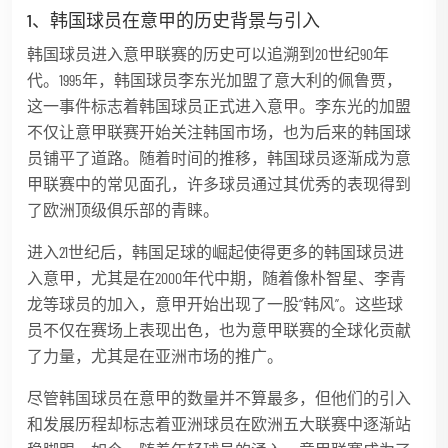
1、韩国球员在意甲的历史背景与引入
韩国球员进入意甲联赛的历史可以追溯到20世纪90年
代。1995年，韩国球员李东光加盟了意大利的佩鲁贾，
这一事件标志着韩国球员正式进入意甲。李东光的加盟
不仅让意甲联赛开始关注韩国市场，也为后来的韩国球
员铺平了道路。随着时间的推移，韩国球员逐渐成为意
甲联赛中的常见面孔，许多球员通过其优秀的表现得到
了欧洲顶级俱乐部的青睐。
进入21世纪后，韩国足球的崛起使得更多的韩国球员进
入意甲，尤其是在2000年代中期，随着像朴智星、李青
龙等球员的加入，意甲开始出现了一股“韩风”。这些球
员不仅在赛场上表现出色，也为意甲联赛的全球化贡献
了力量，尤其是在亚洲市场的推广。
尽管韩国球员在意甲的数量并不算最多，但他们的引入
和发展历程却标志着亚洲球员在欧洲五大联赛中逐渐站