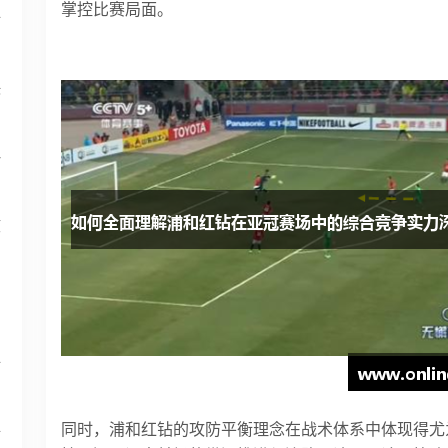
掌控比赛局面。
全
决
略
核
员
全
同时，浦和红钻的攻防平衡理念在战术体系中体现得尤
析