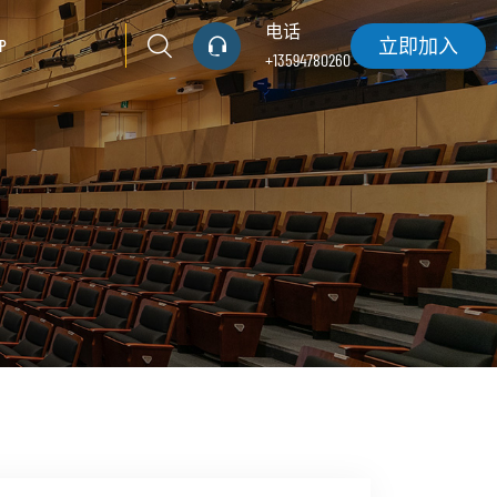
电话
立即加入
P
+13594780260