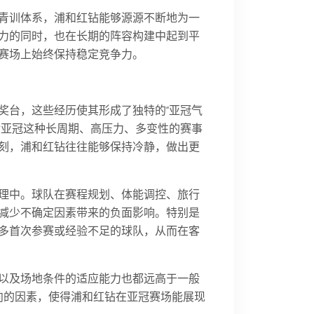
青训体系，浦和红钻能够源源不断地为一
力的同时，也在长期的阵容构建中起到平
赛场上始终保持稳定竞争力。
奖台，这些经历使其形成了独特的“亚冠气
对亚冠这种长周期、高压力、多变性的赛事
刻，浦和红钻往往能够保持冷静，做出更
理中。球队在赛程规划、体能调控、旅行
减少不确定因素带来的负面影响。特别是
多首次参赛或经验不足的球队，从而在客
以及场地条件的适应能力也都远高于一般
向的因素，使得浦和红钻在亚冠赛场能展现