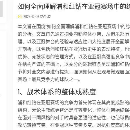
如何全面理解浦和红钻在亚冠赛场中的
2025-12-06 12:41:32
本文旨在围绕“如何全面理解浦和红钻在亚冠赛场中的综
的分析。文章首先通过摘要勾勒整体框架，从俱乐部历
理、以及亚冠舞台的经验与适应性四大维度展开全面解
开剖析，既包括浦和红钻在亚冠历史中的表现特征，也
得
优势、竞技状态的管理方式，以及在亚冠高强度竞争中
在结构严谨的基础上，以充分的逻辑链条呈现浦和红钻
节将对全文内容进行提炼，强调如何从宏观与微观层面
深
赛场上最具竞争力的球队之一。
1、战术体系的整体成熟度
就
浦和红钻在亚冠赛场的竞争力首先体现在其高度成熟的
结构，无论主教练更替还是阵容变化，整体框架始终保
员
在面对不同风格的对手时具备更强的适应性，也使球员
攻防转换节奏。在亚冠这种节奏多变、对抗强度高的环