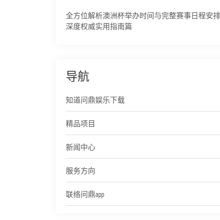
全方位解析澳洲杯举办时间与完整赛事日程安
深度权威实用指南篇
导航
知道问鼎娱乐下载
精品项目
新闻中心
服务方向
联络问鼎app