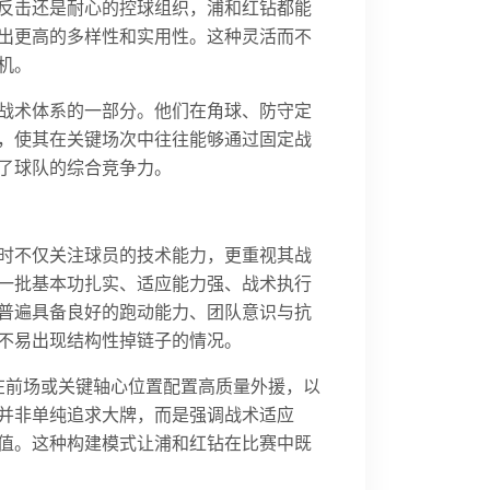
反击还是耐心的控球组织，浦和红钻都能
出更高的多样性和实用性。这种灵活而不
机。
战术体系的一部分。他们在角球、防守定
，使其在关键场次中往往能够通过固定战
了球队的综合竞争力。
时不仅关注球员的技术能力，更重视其战
一批基本功扎实、适应能力强、战术执行
普遍具备良好的跑动能力、团队意识与抗
不易出现结构性掉链子的情况。
在前场或关键轴心位置配置高质量外援，以
并非单纯追求大牌，而是强调战术适应
值。这种构建模式让浦和红钻在比赛中既