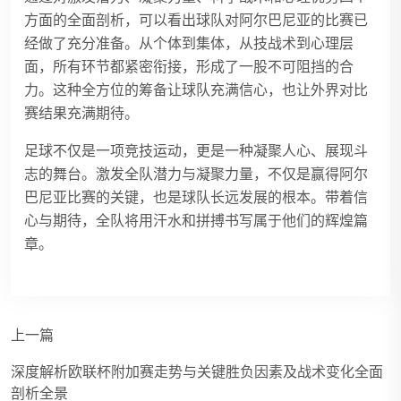
方面的全面剖析，可以看出球队对阿尔巴尼亚的比赛已
经做了充分准备。从个体到集体，从技战术到心理层
面，所有环节都紧密衔接，形成了一股不可阻挡的合
力。这种全方位的筹备让球队充满信心，也让外界对比
赛结果充满期待。
足球不仅是一项竞技运动，更是一种凝聚人心、展现斗
志的舞台。激发全队潜力与凝聚力量，不仅是赢得阿尔
巴尼亚比赛的关键，也是球队长远发展的根本。带着信
心与期待，全队将用汗水和拼搏书写属于他们的辉煌篇
章。
上一篇
深度解析欧联杯附加赛走势与关键胜负因素及战术变化全面
剖析全景