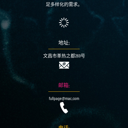
足多样化的需求。
地址:
文昌市革热之都269号
邮箱:
fullpage@mac.com
电话: