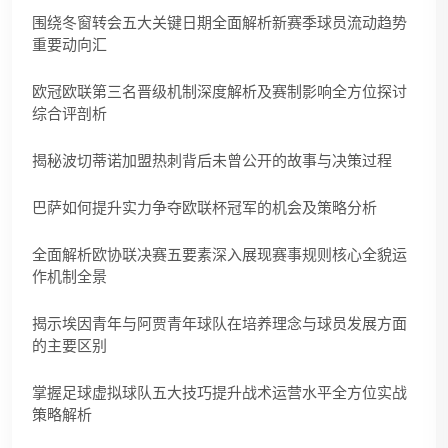
围绕冬窗转会五大关键日期全面解析新赛季球员流动趋势
重要动向汇
欧冠欧联第三名晋级机制深度解析及赛制影响全方位探讨
综合评剖析
揭秘波切蒂诺加盟热刺背后未曾公开的故事与决策过程
巴萨如何提升实力争夺欧联杯冠军的机会及策略分析
全面解析欧协联决赛五要素深入展现赛事规则核心全貌运
作机制全景
揭示埃因青年与阿贾青年球队在培养理念与球员发展方面
的主要区别
掌握足球虚拟球队五大技巧提升战术运营水平全方位实战
策略解析