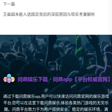
下一篇
王燊超未能入选国足背后的深层原因与现实考量解析
通过下载问鼎娱乐app,用户可以快速访问问鼎官网的娱乐游戏
平台,您可以在这里下载问鼎娱乐,体验各类热门游戏的无穷乐
趣。问鼎平台致力于为用户提供安全、稳定的娱乐环境，满