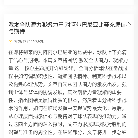
激发全队潜力凝聚力量 对阿尔巴尼亚比赛充满信心
与期待
2025-12-01 14:23:26
在即将到来的对阵阿尔巴尼亚的比赛中，球队上下充满
了信心与期待。本篇文章将围绕“激发全队潜力，凝聚力
量”这一核心主题展开详细论述，全面分析球队在备战过
程中如何调动积极性、凝聚团队精神、制定科学战术以
及构建心理优势。文章首先从团队潜力的激发出发，强
调个体与整体的协调发展；其次剖析力量凝聚的重要
性，指出团结是赢得比赛的根本；然后着重分析科学战
术的作用，如何在临场发挥中实现优势最大化；最后，
从心理层面揭示信心与期待对于球队表现的推动力。通
过这四个方面的深入探讨，文章力求展现球队对胜利的
渴望与准备的周全性。在结尾部分，文章将进一步总结