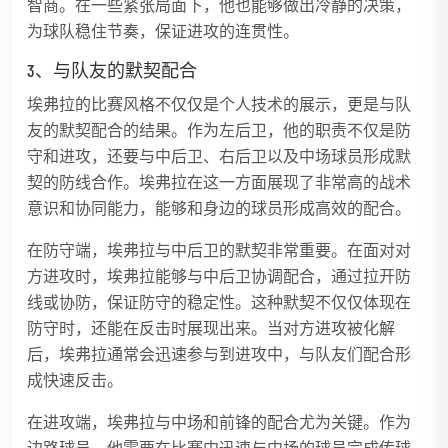
智商。在一些紧张局面下，他也能够做出冷静的决策，
为球队稳住节奏，保证进攻的连贯性。
3、与队友的默契配合
埃弗拉的比赛风格不仅仅是个人技术的展示，更是与队
友的默契配合的结果。作为左后卫，他的职责不仅是防
守和进攻，还要与中后卫、右后卫以及中场球员形成默
契的防线合作。埃弗拉在这一方面展现了非常高的战术
意识和协同能力，能够和身边的球员形成高效的配合。
在防守端，埃弗拉与中后卫的默契非常重要。在面对对
方进攻时，埃弗拉能够与中后卫协调配合，通过拉开防
线或协防，保证防守的稳定性。这种默契不仅仅体现在
防守时，还能在反击时展现出来。当对方进攻被化解
后，埃弗拉通常会迅速参与到进攻中，与队友们配合形
成快速反击。
在进攻端，埃弗拉与中场和前锋的配合尤为关键。作为
边路球员，他需要在比赛中迅速与中场的球员完成传球