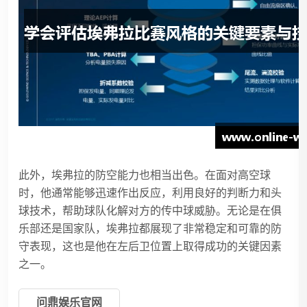
此外，埃弗拉的防空能力也相当出色。在面对高空球
时，他通常能够迅速作出反应，利用良好的判断力和头
球技术，帮助球队化解对方的传中球威胁。无论是在俱
乐部还是国家队，埃弗拉都展现了非常稳定和可靠的防
守表现，这也是他在左后卫位置上取得成功的关键因素
之一。
问鼎娱乐官网