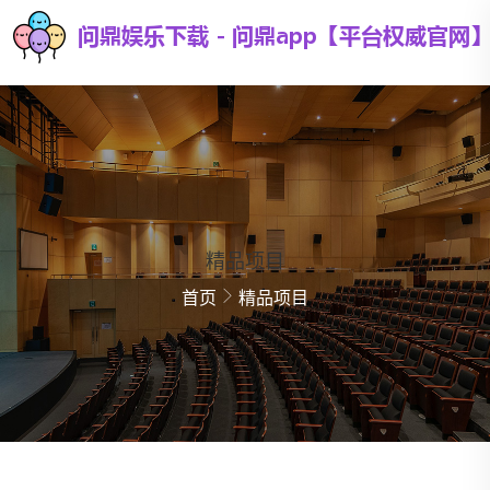
精品项目
首页
精品项目