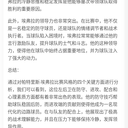
弗拉的冷静思维和稳定发挥是他能够屡次带领球队取得
胜利的重要原因。
此外，埃弗拉的领导力也非常突出。在比赛中，他不仅
是一名稳定的防守球员，还是球队的情绪调节者和战术
执行者。当球队陷入困境时，埃弗拉常常能够通过他的
言行激励队友，提升球队的士气和斗志。他的这种领导
力，使得他在球队中始终占据重要地位，并为球队注入
了强大的动力。
总结：
通过对帕特里斯·埃弗拉比赛风格的四个关键方面进行分
析，我们可以看到，这位左后卫在防守、进攻、配合和
心理素质方面都有着非常出色的表现。他的防守技巧帮
助球队稳固后防，而进攻端的贡献则使得他成为一名现
代化的边路球员。在与队友的配合上，他展现出了极高
的战术理解能力，并且在压力下能够保持冷静，发挥领
导作用。