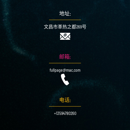
地址:
文昌市革热之都269号
邮箱:
fullpage@mac.com
电话:
+13594780260