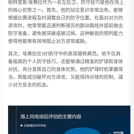
帕特里斯·埃弗拉作为一名左后卫，防守技巧是他在场上
的核心优势之一。首先，他的站位意识非常出色，能够
根据比赛进程及时调整自己的防守位置。在面对对方的
进攻时，他常常能迅速判断球员的跑动路线并提前做出
防守准备，避免被突破或被过掉。这种敏锐的预判能力
使得他能够有效地阻止对方进攻威胁。
其次，埃弗拉在1对1防守中的表现堪称典范。他不仅具
备极高的个人防守技巧，还能够通过精准的铲球和身体
对抗，充分发挥自己的身体优势。他的铲球时机掌握得
当，既能成功破坏对方进攻，又能保持对球的控制，减
少对方反击的机会。