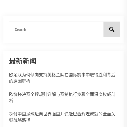
最新新闻
欧足联为何倾向支持英格兰队在国际赛事中取得胜利背后
的原因解析
欧协杯决赛全程规则详解与赛制执行步骤全面深度权威剖
析
探讨中国足球迈向世界强国并追赶巴西辉煌成就的全面关
键战略路径