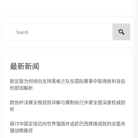
最新新闻
欧足联为何倾向支持英格兰队在国际赛事中取得胜利背后
的原因解析
欧协杯决赛全程规则详解与赛制执行步骤全面深度权威剖
析
探讨中国足球迈向世界强国并追赶巴西辉煌成就的全面关
键战略路径