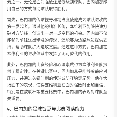
素之一。无论是面对强敌还是低级别球队，巴内加都能
用自己的方式帮助球队取得胜利。
首先，巴内加的传球视野和精准度使他成为球队进攻的
第一发起者。通过他的精准长传，塞维利亚能够快速打
破对方防线，创造出一对一或空档的机会。巴内加不仅
能够为前锋送出精准的传球，还能够为边路球员提供支
持，帮助球队扩大进攻宽度。通过这种方式，巴内加在
塞维利亚的进攻体系中发挥了无可替代的作用。
此外，巴内加的比赛经验和心理素质也为塞维利亚队提
供了稳定性。在关键比赛中，巴内加总是能够冷静应对
压力，并通过关键时刻的传球或防守稳定局势。他在大
场面下的表现，使得塞维利亚在面对强敌时更加自信，
特别是在欧联杯等重要比赛中，巴内加的表现对球队至
关重要。
4、巴内加的足球智慧与比赛阅读能力