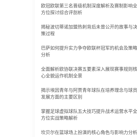
欧冠欧联第三名晋级机制深度解析及赛制影响
方位探讨综合评剖析
揭秘波切蒂诺加盟热刺背后未曾公开的故事与
策过程
巴萨如何提升实力争夺欧联杯冠军的机会及策
分析
全面解析欧协联决赛五要素深入展现赛事规则
心全貌运作机制全景
揭示埃因青年与阿贾青年球队在培养理念与球
发展方面的主要区别
掌握足球虚拟球队五大技巧提升战术运营水平
方位实战策略解析
坎贝尔在篮球场上扮演的核心角色与影响力分