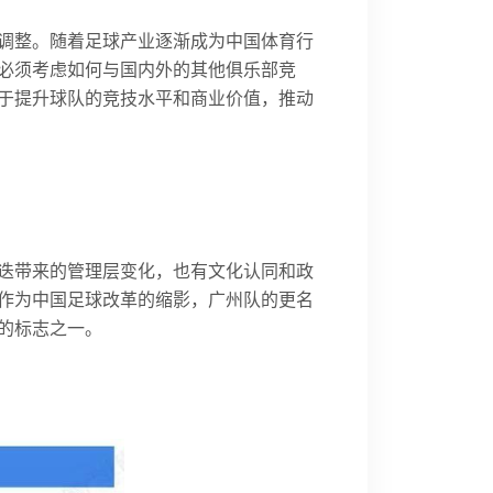
调整。随着足球产业逐渐成为中国体育行
必须考虑如何与国内外的其他俱乐部竞
于提升球队的竞技水平和商业价值，推动
迭带来的管理层变化，也有文化认同和政
作为中国足球改革的缩影，广州队的更名
的标志之一。