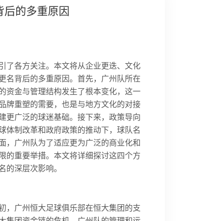
背后的多重原因
引了各方关注。本文将从企业更迭、文化
更名背后的多重原因。首先，广州队所在
的资金与管理结构发生了根本变化，这一
品牌重塑的需要，也是与地方文化的对接
建更广泛的球迷基础。接下来，政策导向
球体制改革和政府政策的推动下，球队名
面，广州队为了适应更为广泛的商业化和
限的重要举措。本文将详细探讨这四个方
名的深层次影响。
初，广州恒大足球俱乐部在恒大集团的支
大集团资金链的危机，广州队的管理和运