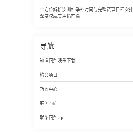
全方位解析澳洲杯举办时间与完整赛事日程安
深度权威实用指南篇
导航
知道问鼎娱乐下载
精品项目
新闻中心
服务方向
联络问鼎app