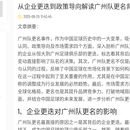
从企业更迭到政策导向解读广州队更名
2025-09-25 11:42:45
文章摘要：
广州队更名事件，作为中国足球历史中的一大变革，吸
认同、政策导向及市场需求四个方面，深入剖析广州队
的企业从恒大到广州足球俱乐部的更迭，标志着其背后
得
变动直接影响了队名的决策。其次，广州队更名不仅是
与认同的过程，反映了中国足球在市场化背景下如何构
深
在这一过程中起到了至关重要的作用，尤其是在中国足
称的调整成为行业发展的必然趋势。最后，市场需求方
全球化格局，更名也是其提升品牌竞争力、打破地域局
就
面，并结合中国足球的未来发展，进一步分析广州队更
1、企业更迭对广州队更名的影响
员
广州队更名最直接的原因之一是其背后的企业更迭。最
持下，成为中国足球的顶尖俱乐部之一。然而，随着恒