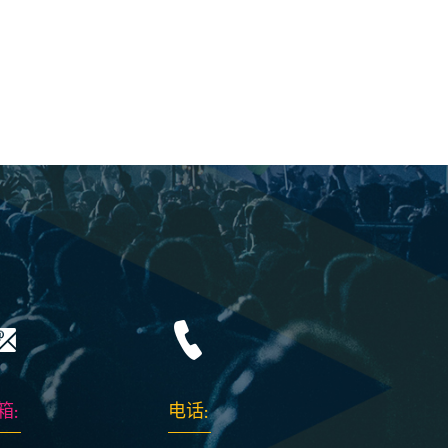
箱:
电话: