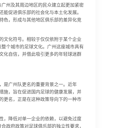
与广州及其周边地区的民众建立起更加紧密
还能促进俱乐部的社会化与本土化发展。
特色，形成与其他地区俱乐部的差异化竞
的文化符号。相较于仅仅依附于某个企业
表整个城市的足球文化。广州这座城市具有
文化自信，并借此吸引更多的年轻球迷群
，是广州队更名的重要背景之一。近年
措施，旨在促进国内足球的健康发展，并
的更名，正是在这种政策导向下的一种市
性，降低对单一企业的依赖，以避免过度
符合政府政策对足球俱乐部的独立性要求，