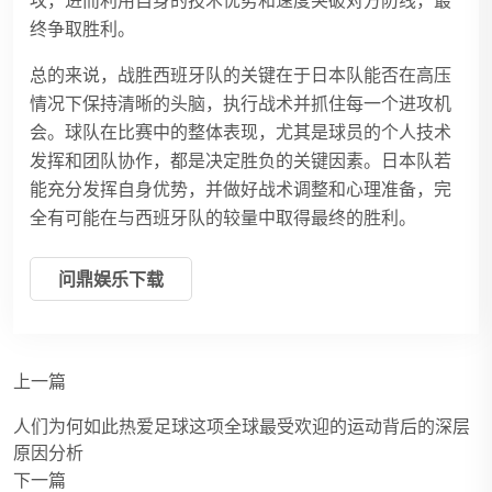
终争取胜利。
总的来说，战胜西班牙队的关键在于日本队能否在高压
情况下保持清晰的头脑，执行战术并抓住每一个进攻机
会。球队在比赛中的整体表现，尤其是球员的个人技术
发挥和团队协作，都是决定胜负的关键因素。日本队若
能充分发挥自身优势，并做好战术调整和心理准备，完
全有可能在与西班牙队的较量中取得最终的胜利。
问鼎娱乐下载
上一篇
人们为何如此热爱足球这项全球最受欢迎的运动背后的深层
原因分析
下一篇