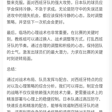
整来克服。面对西班牙队的强大攻势，日本队的球员应
学会保持冷静，不急于求成。无论是防守中的失误还是
进攻中的错失机会，都应该保持冷静的心态，及时调整
策略，并坚信下一次机会会更好。
最后，临场的心理战术也非常重要。在比赛的关键时
刻，教练组可以通过换人、战术调整等方式，打乱西班
牙队的节奏。通过合理的调整和积极的心态，保持团队
的士气，激发出球员们的最大潜力，力求在比赛的关键
时刻逆转局面。
总结：
通过对战术布局、队员发挥与配合、对西班牙特点的应
对以及心理策略的综合分析，我们可以得出，制定合理
的战略不仅仅是依赖强大的技术力量，更需要战术上的
精准部署与心理上的稳健控制。日本队通过高压防守、
快速反击和精准的配合，能够有效遏制西班牙队的进
攻，进而利用自身的技术优势和速度突破对方防线，最