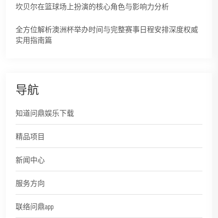
坎贝尔在篮球场上扮演的核心角色与影响力分析
全方位解析澳洲杯举办时间与完整赛事日程安排深度权威
实用指南篇
导航
知道问鼎娱乐下载
精品项目
新闻中心
服务方向
联络问鼎app