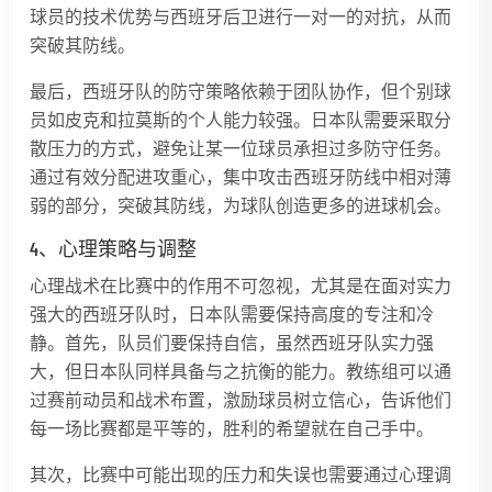
球员的技术优势与西班牙后卫进行一对一的对抗，从而
突破其防线。
最后，西班牙队的防守策略依赖于团队协作，但个别球
员如皮克和拉莫斯的个人能力较强。日本队需要采取分
散压力的方式，避免让某一位球员承担过多防守任务。
通过有效分配进攻重心，集中攻击西班牙防线中相对薄
弱的部分，突破其防线，为球队创造更多的进球机会。
4、心理策略与调整
心理战术在比赛中的作用不可忽视，尤其是在面对实力
强大的西班牙队时，日本队需要保持高度的专注和冷
静。首先，队员们要保持自信，虽然西班牙队实力强
大，但日本队同样具备与之抗衡的能力。教练组可以通
过赛前动员和战术布置，激励球员树立信心，告诉他们
每一场比赛都是平等的，胜利的希望就在自己手中。
其次，比赛中可能出现的压力和失误也需要通过心理调