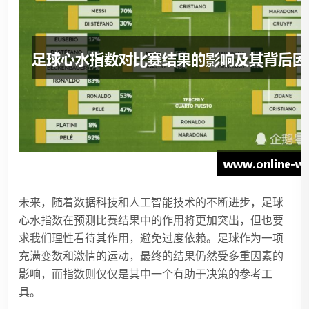
未来，随着数据科技和人工智能技术的不断进步，足球
心水指数在预测比赛结果中的作用将更加突出，但也要
求我们理性看待其作用，避免过度依赖。足球作为一项
充满变数和激情的运动，最终的结果仍然受多重因素的
影响，而指数则仅仅是其中一个有助于决策的参考工
具。