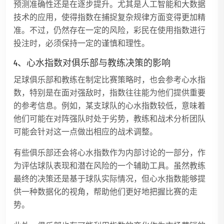
预测准确性还是在逐步提升。尤其是人工智能和大数据
技术的应用，使得指数在捕捉复杂规律方面变得更加精
准。不过，仍然存在一定的风险，彩民在使用指数进行
投注时，必须保持一定的谨慎和理性。
4、心水指数对俱乐部与教练决策的影响
足球俱乐部和教练在制定比赛策略时，也会参考心水指
数，特别是在面对强敌时，指数往往能为他们提供重要
的参考信息。例如，某支球队的心水指数较低，意味着
他们可能在对阵强队时处于劣势，教练和战术分析团队
可能会针对这一点做出相应的战术调整。
有些俱乐部还会将心水指数作为内部讨论的一部分，作
为评估球队表现和潜在风险的一个辅助工具。虽然教练
最终的决策还是基于球队实际情况，但心水指数能够提
供一种数据化的视角，帮助他们更好地把握比赛的走
势。