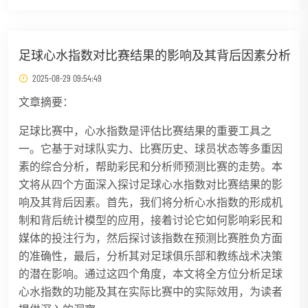
足球心水指数对比赛结果的影响及其背后因素分析
2025-08-29 09:54:49
文章摘要：
足球比赛中，心水指数是评估比赛结果的重要工具之
一。它基于对球队实力、比赛历史、球员状态等多重因
素的综合分析，帮助彩民和分析师预测比赛的走势。本
文将从四个方面深入探讨足球心水指数对比赛结果的影
响及其背后因素。首先，我们将分析心水指数的形成机
制和背后统计模型的应用，接着讨论它如何影响彩民和
媒体的投注行为，然后探讨该指数在预测比赛胜负方面
的准确性，最后，分析其对足球俱乐部和教练战术决策
的潜在影响。通过这四个角度，本文将全方位分析足球
心水指数的功能及其在实际比赛中的实际效用，为读者