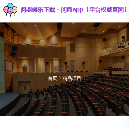
精品项目
首页
精品项目