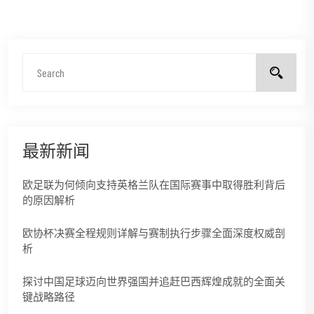
最新新闻
欧足联为何倾向支持英格兰队在国际赛事中取得胜利背后
的原因解析
欧协杯决赛全程规则详解与赛制执行步骤全面深度权威剖
析
探讨中国足球迈向世界强国并追赶巴西辉煌成就的全面关
键战略路径