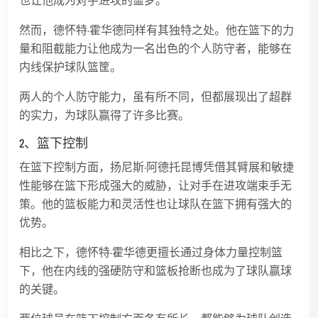
然而，德怀特·霍华德同样有其独特之处。他在篮下的力
量和阻截能力让他成为一名出色的个人防守者，能够在
内线保护球队篮筐。
两人的个人防守能力，虽有所不同，但都展现出了超群
的实力，为球队赢得了许多比赛。
2、篮下控制
在篮下控制方面，扬尼斯·阿德托昆博凭借其臂展和敏捷
性能够在篮下形成强大的威胁，让对手在进攻端束手无
策。他的篮板能力和灵活性也让球队在篮下拥有强大的
优势。
相比之下，德怀特·霍华德更擅长通过身体力量控制篮
下，他在内线的强硬防守和篮板抢断也成为了球队赢球
的关键。