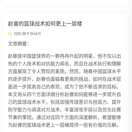
赵睿的篮球战术如何更上一层楼
2025-08-11 19:44:11
文章摘要：
赵睿是中国篮球界的一颗冉冉升起的明星，他不仅以出
色的个人技术和对抗能力闻名，而且在战术执行和理解
方面展现了令人赞叹的素质。然而，随着中国篮球水平
的逐步提升，赵睿也面临着更高的挑战，如何在战术层
面进一步提高自己的表现，成为了他不断追求的目标。
本文将从四个方面详细分析赵睿如何能够进一步提升自
己的篮球战术水平，包括加强传球意识与创造力、提升
防守能力与阅读对方战术、丰富进攻手段以及优化比赛
节奏的掌控。通过对这四个方面的深度解析，希望能够
为赵睿的篮球战术更上一层楼提供一些有价值的见解。