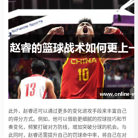
此外，赵睿还可以通过更多的变化进攻手段来丰富自己
的得分方式。例如，他可以借助更细腻的控球技巧和节
奏变化，频繁打破对方防线，增加突破分球的机会。与
此同时，赵睿还需提升自己的罚球命中率，将自己在对