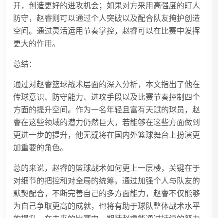
开，创造更好的进攻机会；如果对方采用高强度的盯人
防守，赵睿则可以通过个人突破以及配合队友掩护创造
空间。通过灵活运用节奏掌控，赵睿可以在比赛中发挥
更大的作用。
总结：
通过对赵睿篮球战术层面的深入分析，本文指出了他在
传球意识、防守能力、进攻手段以及比赛节奏控制四个
方面的提升空间。作为一名年轻且富有天赋的球员，赵
睿在这些领域的潜力仍然巨大，若能够在这些方面做到
更进一步的提升，他无疑将在国内外篮球舞台上扮演更
加重要的角色。
总的来说，赵睿的篮球战术如何更上一层楼，关键在于
对细节的把控和对全局的统筹。通过加强个人与队友的
默契配合，不断完善自己的多方面能力，赵睿不仅能够
为自己争取更高的成就，也将有助于球队整体战术水平