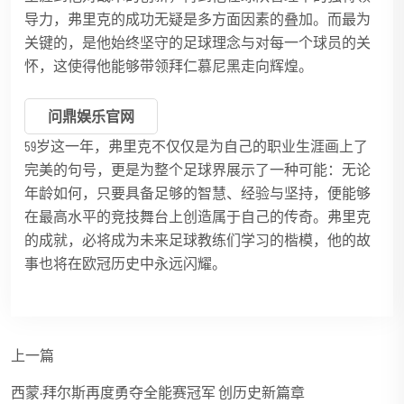
导力，弗里克的成功无疑是多方面因素的叠加。而最为
关键的，是他始终坚守的足球理念与对每一个球员的关
怀，这使得他能够带领拜仁慕尼黑走向辉煌。
问鼎娱乐官网
59岁这一年，弗里克不仅仅是为自己的职业生涯画上了
完美的句号，更是为整个足球界展示了一种可能：无论
年龄如何，只要具备足够的智慧、经验与坚持，便能够
在最高水平的竞技舞台上创造属于自己的传奇。弗里克
的成就，必将成为未来足球教练们学习的楷模，他的故
事也将在欧冠历史中永远闪耀。
上一篇
西蒙·拜尔斯再度勇夺全能赛冠军 创历史新篇章