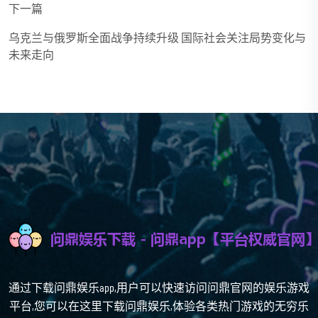
下一篇
乌克兰与俄罗斯全面战争持续升级 国际社会关注局势变化与
未来走向
通过下载问鼎娱乐app,用户可以快速访问问鼎官网的娱乐游戏
平台,您可以在这里下载问鼎娱乐,体验各类热门游戏的无穷乐