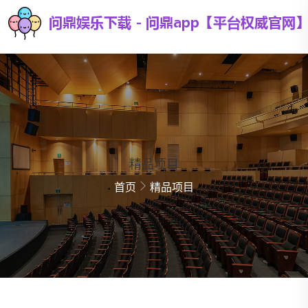
精品项目
首页
精品项目