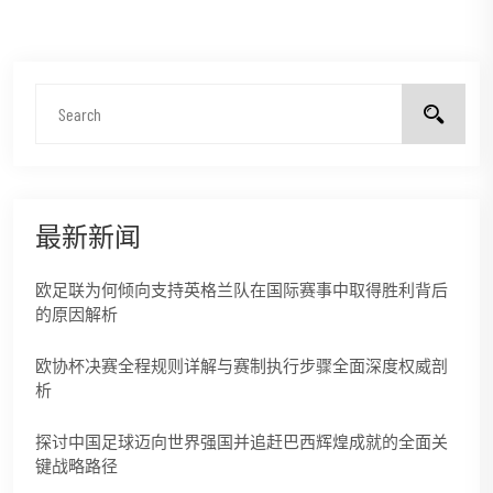
最新新闻
欧足联为何倾向支持英格兰队在国际赛事中取得胜利背后
的原因解析
欧协杯决赛全程规则详解与赛制执行步骤全面深度权威剖
析
探讨中国足球迈向世界强国并追赶巴西辉煌成就的全面关
键战略路径