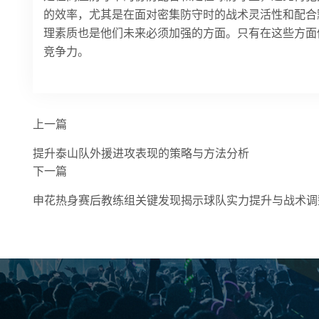
的效率，尤其是在面对密集防守时的战术灵活性和配合
理素质也是他们未来必须加强的方面。只有在这些方面
竞争力。
上一篇
提升泰山队外援进攻表现的策略与方法分析
下一篇
申花热身赛后教练组关键发现揭示球队实力提升与战术调