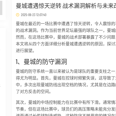
曼城遭遇惊天逆转 战术漏洞解析与未来
2025-06-23 12:07:40
曼城在最近的一场比赛中遭遇了惊天逆转，令人震惊的
的战术漏洞。作为当前世界足坛最强的球队之一，曼城
然而，在这场比赛中，曼城的战术部署暴露了不少问题
本文将从四个方面详细分析曼城遭遇逆转的原因，探讨
得
进行展望。
1、曼城的防守漏洞
深
曼城的防守系统一直以来被认为是球队的重要支柱之一
得尤为明显。首先，曼城在控球时频繁失误，这导致了
中，多次出现曼城防线出现空档的情况，尤其是在边路
就
了对方反击的空间。
其次，曼城的中场控制能力在比赛中有所下滑。通常情
员
节奏，但在这场比赛中，球员们的高压策略未能充分发
进而通过长传球制造威胁。这种防守不够严密的情况在