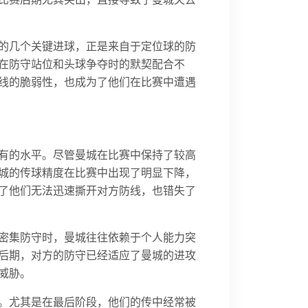
的几个关键进球，正是来自于定位球的防
在防守站位和头球争夺时的默契配合不
线的脆弱性，也成为了他们在比赛中遭遇
有的水平。尽管曼城在比赛中保持了较高
城的传球精度在比赛中出现了明显下降，
了他们无法迅速撕开对方防线，也错失了
密集防守时，曼城往往依赖于个人能力突
后期，对方的防守已经适应了曼城的进攻
威胁。
。尤其是在最后阶段，他们的传中经常被