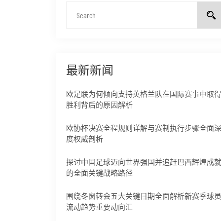
最新新闻
欧足联为何倾向支持英格兰队在国际赛事中取
胜利背后的原因解析
欧协杯决赛全程规则详解与赛制执行步骤全面
度权威剖析
探讨中国足球迈向世界强国并追赶巴西辉煌成
的全面关键战略路径
围绕冬窗转会五大关键日期全面解析新赛季球
流动趋势重要动向汇