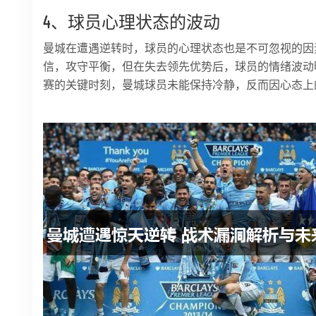
4、球员心理状态的波动
曼城在遭遇逆转时，球员的心理状态也是不可忽视的因
信，攻守平衡，但在失去领先优势后，球员的情绪波动
赛的关键时刻，曼城球员未能保持冷静，反而因心态上