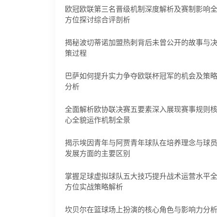
欧冠欧联第三名晋级机制深度解析及赛制影响
方位探讨综合评剖析
揭秘波切蒂诺加盟热刺背后未曾公开的故事与
策过程
巴萨如何提升实力争夺欧联杯冠军的机会及策
分析
全面解析欧协联决赛五要素深入展现赛事规则
心全貌运作机制全景
揭示埃因青年与阿贾青年球队在培养理念与球
发展方面的主要区别
掌握足球虚拟球队五大技巧提升战术运营水平
方位实战策略解析
坎贝尔在篮球场上扮演的核心角色与影响力分