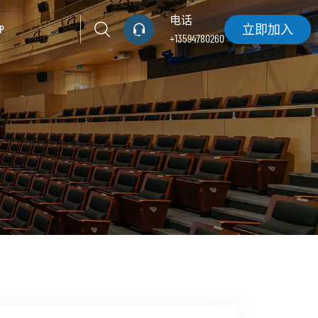
电话
立即加入
P
+13594780260