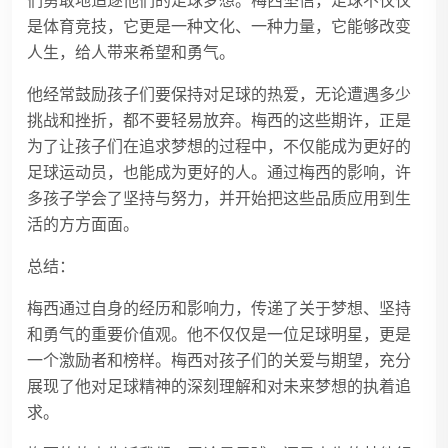
是体育竞技，它更是一种文化、一种力量，它能够改变
人生，给人带来希望和勇气。
他经常鼓励孩子们要保持对足球的热爱，无论遭遇多少
挑战和挫折，都不要轻易放弃。梅西的这些期许，正是
为了让孩子们在追求梦想的过程中，不仅能成为更好的
足球运动员，也能成为更好的人。通过梅西的影响，许
多孩子学会了坚持与努力，并开始把这些品质应用到生
活的方方面面。
总结：
梅西通过自身的经历和影响力，传递了关于梦想、坚持
和勇气的重要价值观。他不仅仅是一位足球明星，更是
一个激励者和榜样。梅西对孩子们的关爱与期望，充分
展现了他对足球精神的深刻理解和对未来梦想的执着追
求。