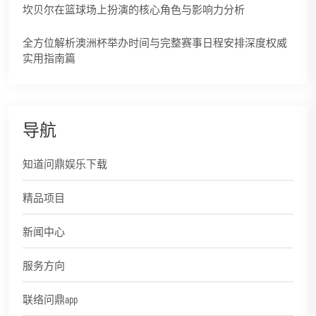
坎贝尔在篮球场上扮演的核心角色与影响力分析
全方位解析澳洲杯举办时间与完整赛事日程安排深度权威
实用指南篇
导航
知道问鼎娱乐下载
精品项目
新闻中心
服务方向
联络问鼎app