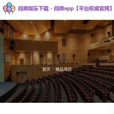
精品项目
首页
精品项目