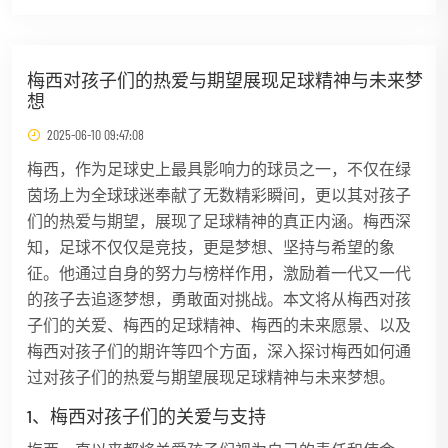
梅西对孩子们的热爱与期望展现足球精神与未来梦
想
2025-06-10 09:47:08
梅西，作为足球史上最具影响力的球员之一，不仅在绿
茵场上为全球球迷奉献了无数精彩瞬间，更以其对孩子
们的热爱与期望，展现了足球精神的真正内涵。梅西深
知，足球不仅仅是竞技，更是梦想、坚持与希望的象
征。他通过自身的努力与榜样作用，激励着一代又一代
的孩子去追逐梦想，勇敢面对挑战。本文将从梅西对孩
子们的关爱、梅西的足球精神、梅西的未来愿景、以及
梅西对孩子们的期许等四个方面，深入探讨梅西如何通
过对孩子们的热爱与期望展现足球精神与未来梦想。
1、梅西对孩子们的关爱与支持