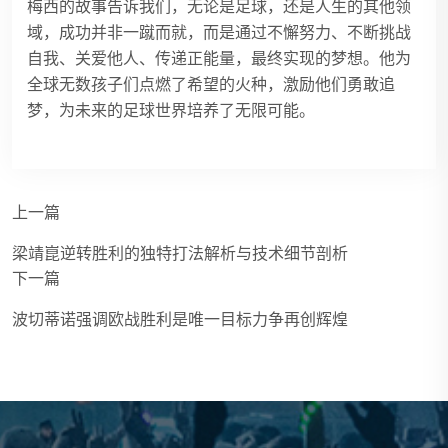
梅西的故事告诉我们，无论是足球，还是人生的其他领
域，成功并非一蹴而就，而是通过不懈努力、不断挑战
自我、关爱他人、传递正能量，最终实现的梦想。他为
全球无数孩子们点燃了希望的火种，激励他们勇敢追
梦，为未来的足球世界培养了无限可能。
上一篇
梁靖崑逆转胜利的独特打法解析与技术细节剖析
下一篇
波切蒂诺强调欧战胜利是唯一目标力争再创辉煌