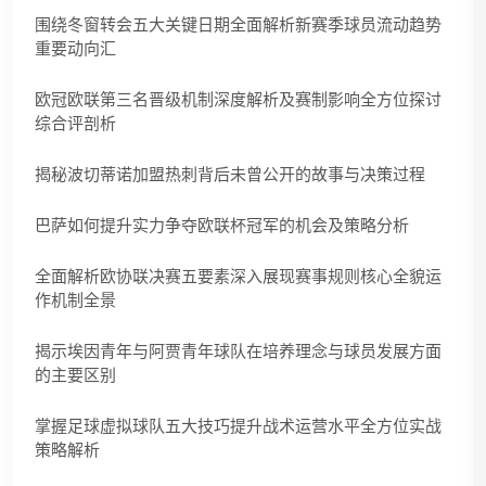
围绕冬窗转会五大关键日期全面解析新赛季球员流动趋势
重要动向汇
欧冠欧联第三名晋级机制深度解析及赛制影响全方位探讨
综合评剖析
揭秘波切蒂诺加盟热刺背后未曾公开的故事与决策过程
巴萨如何提升实力争夺欧联杯冠军的机会及策略分析
全面解析欧协联决赛五要素深入展现赛事规则核心全貌运
作机制全景
揭示埃因青年与阿贾青年球队在培养理念与球员发展方面
的主要区别
掌握足球虚拟球队五大技巧提升战术运营水平全方位实战
策略解析