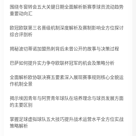
围绕冬窗转会五大关键日期全面解析新赛季球员流动趋势
重要动向汇
欧冠欧联第三名晋级机制深度解析及赛制影响全方位探讨
综合评剖析
揭秘波切蒂诺加盟热刺背后未曾公开的故事与决策过程
巴萨如何提升实力争夺欧联杯冠军的机会及策略分析
全面解析欧协联决赛五要素深入展现赛事规则核心全貌运
作机制全景
揭示埃因青年与阿贾青年球队在培养理念与球员发展方面
的主要区别
掌握足球虚拟球队五大技巧提升战术运营水平全方位实战
策略解析