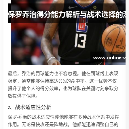
最后，乔治的罚球能力也不容忽视。他在罚球线上表现
稳定，通常能够保持高达85%的命中率。这一优势不仅
提升了他个人的得分效率，也为球队在关键时刻争取分
数提供了保障。
2、战术适应性分析
保罗·乔治的战术适应性使他能够在多种战术体系中发挥
作用。无论是快攻还是阵地战，他都能迅速调整自己的