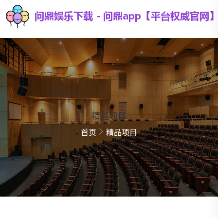
精品项目
首页
精品项目