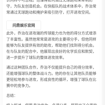
守，为队友创造机会。在快船队的战术体系中，乔治常
常通过无球跑动和掩护来吸引防守，打开进攻空间。
问鼎娱乐官网
此外，乔治在进攻端的传球能力也为他的得分方式增添
了丰富性。虽然他常常是进攻的主要得分手，但他同样
能够为队友提供有效的助攻，帮助他们找到得分机会。
在与队友的配合中，他展现出良好的化学反应和默契，
进一步提升了球队的整体进攻效率。
通过这种团队合作，乔治不仅能提升自己的得分效率，
还能增强球队的整体战斗力。他的存在让其他队员能够
更轻松地参与进攻，形成良性的循环，增强了球队在比
赛中的竞争力。
总结：