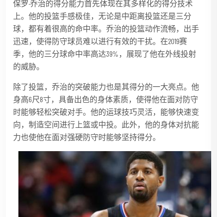
保罗·乔治的得分能力首先体现在其多样化的得分技术
上。他的投篮手感极佳，无论是中距离投篮还是三分
球，都有着很高的命中率。乔治的投篮动作流畅，出手
迅速，使得防守球员难以进行有效的干扰。在2019赛
季，他的三分球命中率高达39%，展现了他在外线投射
的威胁。
除了投篮，乔治的突破能力也是其得分的一大亮点。他
身高6尺8寸，具备出色的身体素质，使得他在面对防守
时能够轻松突破对手。他的运球技巧灵活，能够快速变
向，制造空间进行上篮或中投。此外，他的身体对抗能
力也使他在面对强硬防守时能够坚持得分。