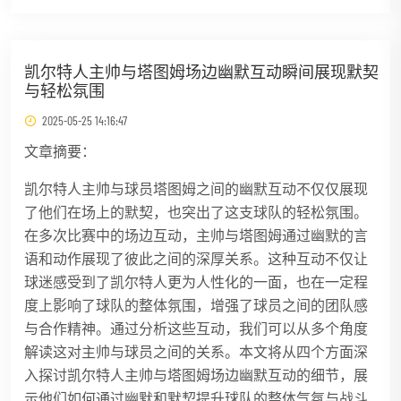
凯尔特人主帅与塔图姆场边幽默互动瞬间展现默契
与轻松氛围
2025-05-25 14:16:47
文章摘要：
凯尔特人主帅与球员塔图姆之间的幽默互动不仅仅展现
了他们在场上的默契，也突出了这支球队的轻松氛围。
在多次比赛中的场边互动，主帅与塔图姆通过幽默的言
语和动作展现了彼此之间的深厚关系。这种互动不仅让
球迷感受到了凯尔特人更为人性化的一面，也在一定程
度上影响了球队的整体氛围，增强了球员之间的团队感
与合作精神。通过分析这些互动，我们可以从多个角度
解读这对主帅与球员之间的关系。本文将从四个方面深
入探讨凯尔特人主帅与塔图姆场边幽默互动的细节，展
示他们如何通过幽默和默契提升球队的整体气氛与战斗