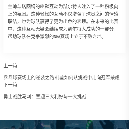
主帅与塔图姆的幽默互动为凯尔特人注入了一种积极向
上的氛围。这种轻松的互动不仅增强了球员之间的情感
联结，也为球队赢得了更为出色的表现。在未来的比赛
中，这种互动无疑会继续成为凯尔特人成功的一部分，
帮助球队在竞争激烈的NBA赛场上立于不败之地。
上一篇
乒乓球赛场上的逆袭之路 韩莹如何从挑战中走向冠军荣耀
下一篇
勇士战胜马刺：喜迎三大利好与一大挑战