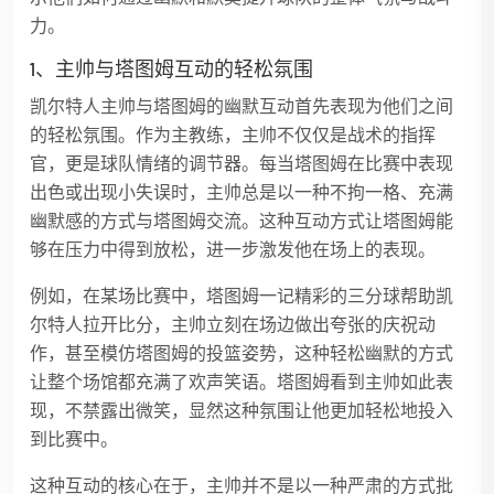
力。
1、主帅与塔图姆互动的轻松氛围
凯尔特人主帅与塔图姆的幽默互动首先表现为他们之间
的轻松氛围。作为主教练，主帅不仅仅是战术的指挥
官，更是球队情绪的调节器。每当塔图姆在比赛中表现
出色或出现小失误时，主帅总是以一种不拘一格、充满
幽默感的方式与塔图姆交流。这种互动方式让塔图姆能
够在压力中得到放松，进一步激发他在场上的表现。
例如，在某场比赛中，塔图姆一记精彩的三分球帮助凯
尔特人拉开比分，主帅立刻在场边做出夸张的庆祝动
作，甚至模仿塔图姆的投篮姿势，这种轻松幽默的方式
让整个场馆都充满了欢声笑语。塔图姆看到主帅如此表
现，不禁露出微笑，显然这种氛围让他更加轻松地投入
到比赛中。
这种互动的核心在于，主帅并不是以一种严肃的方式批