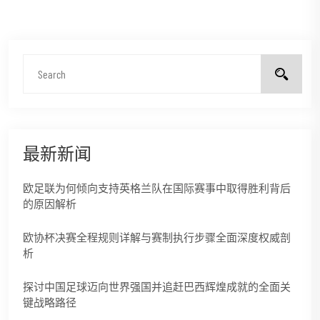
最新新闻
欧足联为何倾向支持英格兰队在国际赛事中取得胜利背后
的原因解析
欧协杯决赛全程规则详解与赛制执行步骤全面深度权威剖
析
探讨中国足球迈向世界强国并追赶巴西辉煌成就的全面关
键战略路径