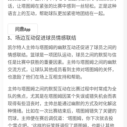
话，让塔图姆在紧张的比赛中感到一丝轻松。正是这种
语言上的互动，帮助球队更加紧密地团结在一起。
问鼎app
3、场边互动促进球员情感联结
凯尔特人主帅与塔图姆的幽默互动还促进了球员之间的
情感联结。篮球是一项团队运动，球员之间的默契与信
任是比赛中获胜的重要因素。主帅与塔图姆之间的幽默
交流方式，让球队其他成员看到主帅对塔图姆的关怀，
也激励了他们在场上互相支持和帮助。
主帅与塔图姆之间的默契互动在比赛过程中时常成为全
队的焦点，尤其是在塔图姆因某个失误或错失机会而表
现得有些沮丧时，主帅总能通过幽默的方式及时化解这
种情绪。比如在一次比赛结束后，塔图姆错失了关键的
罚球，主帅便在赛后调侃道：“塔图姆，你下次就去投
个‘零点’吧。”这样的玩笑既调侃了塔图姆，也能让其他