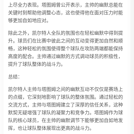
上尽全力表现。塔图姆曾公开表示，主帅的幽默总能在
关键时刻帮助他调整心态，这也使得他在面对压力时能
够更加自如地应对。
除此之外，凯尔特人全队的氛围也在轻松幽默中得到提
升。球员们在比赛中彼此之间的互动变得更加自然和顺
畅，这种轻松的氛围使得整个球队在攻防两端都能保持
高度的配合。主帅通过幽默的方式调动球员的积极性，
提升了球队整体的战斗力。
总结：
凯尔特人主帅与塔图姆之间的幽默互动不仅仅是赛场上
的点缀，它深刻地影响了球队的整体氛围。通过轻松的
交流方式，主帅与塔图姆建立了深厚的信任关系，这种
默契无疑增强了球队的凝聚力和竞争力。塔图姆作为球
队的核心球员，在主帅的幽默调节下能够更加自如地发
挥，也让球队整体展现出更高的战斗力。