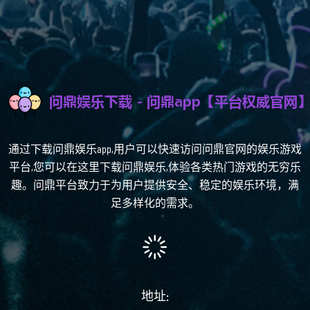
通过下载问鼎娱乐app,用户可以快速访问问鼎官网的娱乐游戏
平台,您可以在这里下载问鼎娱乐,体验各类热门游戏的无穷乐
趣。问鼎平台致力于为用户提供安全、稳定的娱乐环境，满
足多样化的需求。
地址: