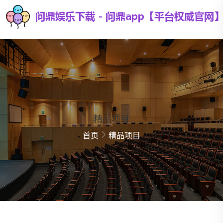
精品项目
首页
精品项目