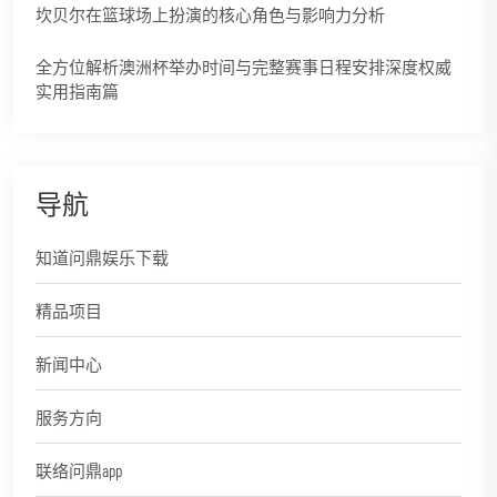
坎贝尔在篮球场上扮演的核心角色与影响力分析
全方位解析澳洲杯举办时间与完整赛事日程安排深度权威
实用指南篇
导航
知道问鼎娱乐下载
精品项目
新闻中心
服务方向
联络问鼎app