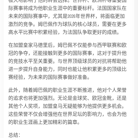
际赛事将成为他职业生涯中的重要标杆。法国国家队在
未来的国际赛事中，尤其是2026年世界杯，将面临更加
激烈的竞争。姆巴佩作为球队的核心球员，需要在更多
高水平比赛中积累经验，为法国队争取更好的成绩。
在加盟皇家马德里后，姆巴佩不仅能参与西甲联赛和欧
冠的争夺，还能接触到更多的国际赛事，这对于提升他
的竞技水平至关重要。与世界顶级球员的对抗将帮助他
进一步提升自身能力，同时也能让他积累更多的顶级比
赛经验，为未来的国际赛事做好准备。
此外，随着姆巴佩的职业生涯不断推进，他对个人荣誉
的追求也将更加强烈。无论是金球奖、欧冠金靴，还是
其他个人奖项，加盟皇马无疑能够为他提供更多机会。
这些荣誉不仅会增强他在世界足坛的影响力，也会为他
的职业生涯画上更加精彩的篇章。
总结：