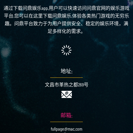
通过下载问鼎娱乐app,用户可以快速访问问鼎官网的娱乐游戏
平台,您可以在这里下载问鼎娱乐,体验各类热门游戏的无穷乐
趣。问鼎平台致力于为用户提供安全、稳定的娱乐环境，满
足多样化的需求。
地址:
文昌市革热之都269号
邮箱:
fullpage@mac.com