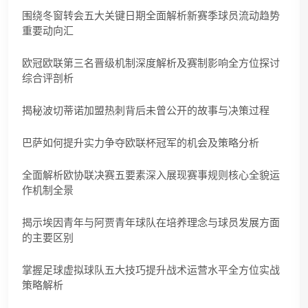
围绕冬窗转会五大关键日期全面解析新赛季球员流动趋势
重要动向汇
欧冠欧联第三名晋级机制深度解析及赛制影响全方位探讨
综合评剖析
揭秘波切蒂诺加盟热刺背后未曾公开的故事与决策过程
巴萨如何提升实力争夺欧联杯冠军的机会及策略分析
全面解析欧协联决赛五要素深入展现赛事规则核心全貌运
作机制全景
揭示埃因青年与阿贾青年球队在培养理念与球员发展方面
的主要区别
掌握足球虚拟球队五大技巧提升战术运营水平全方位实战
策略解析