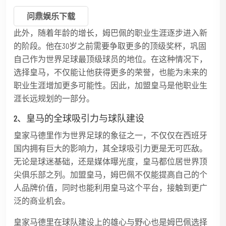
问鼎娱乐下载
此外，随着年龄的增长，姆巴佩的职业生涯逐步进入新
的阶段。他在30岁之前需要争取更多的顶级奖杯，巩固
自己作为世界足球最顶级球员的地位。在这种情况下，
选择皇马，不仅能让他获得更多的荣誉，也能为未来的
职业生涯增加更多可能性。因此，加盟皇马是他职业生
涯长远规划的一部分。
2、皇马的全球吸引力与球队建设
皇家马德里作为世界足球的象征之一，不仅仅在西班牙
国内拥有巨大的影响力，其全球吸引力更是无可匹敌。
无论是球迷基础，还是媒体曝光度，皇马都位居世界顶
尖俱乐部之列。加盟皇马，姆巴佩不仅能提高自己的个
人品牌价值，同时也能利用皇马这个平台，接触到更广
泛的商业机会。
皇家马德里在球队建设上的雄心与野心也是姆巴佩选择