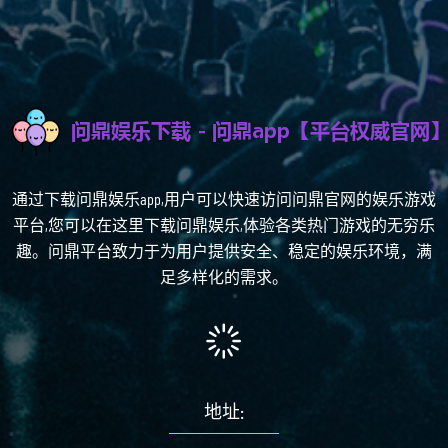
通过下载问鼎娱乐app,用户可以快速访问问鼎官网的娱乐游戏
平台,您可以在这里下载问鼎娱乐,体验各类热门游戏的无穷乐
趣。问鼎平台致力于为用户提供安全、稳定的娱乐环境，满
足多样化的需求。
地址: