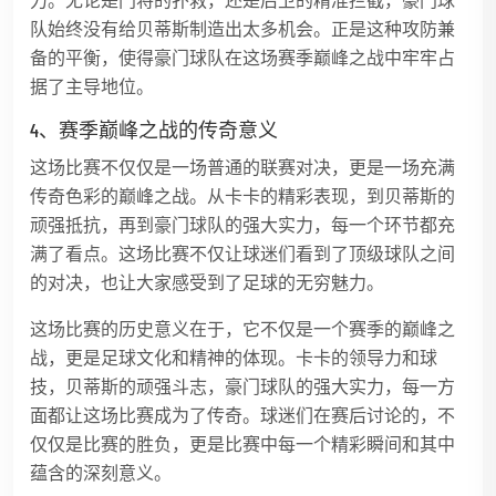
队始终没有给贝蒂斯制造出太多机会。正是这种攻防兼
备的平衡，使得豪门球队在这场赛季巅峰之战中牢牢占
据了主导地位。
4、赛季巅峰之战的传奇意义
这场比赛不仅仅是一场普通的联赛对决，更是一场充满
传奇色彩的巅峰之战。从卡卡的精彩表现，到贝蒂斯的
顽强抵抗，再到豪门球队的强大实力，每一个环节都充
满了看点。这场比赛不仅让球迷们看到了顶级球队之间
的对决，也让大家感受到了足球的无穷魅力。
这场比赛的历史意义在于，它不仅是一个赛季的巅峰之
战，更是足球文化和精神的体现。卡卡的领导力和球
技，贝蒂斯的顽强斗志，豪门球队的强大实力，每一方
面都让这场比赛成为了传奇。球迷们在赛后讨论的，不
仅仅是比赛的胜负，更是比赛中每一个精彩瞬间和其中
蕴含的深刻意义。