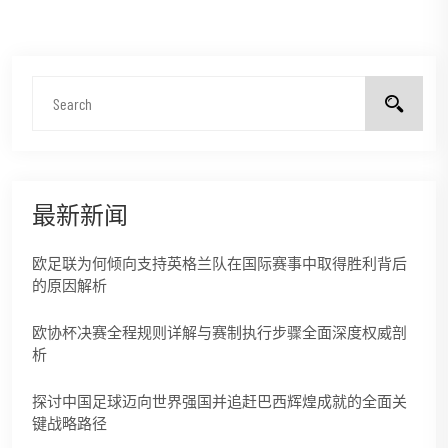
最新新闻
欧足联为何倾向支持英格兰队在国际赛事中取得胜利背后
的原因解析
欧协杯决赛全程规则详解与赛制执行步骤全面深度权威剖
析
探讨中国足球迈向世界强国并追赶巴西辉煌成就的全面关
键战略路径