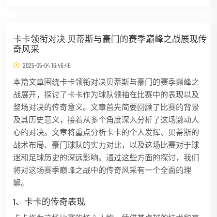
卡卡领衔对决 贝蒂斯与豪门的赛季巅峰之战展现传
奇风采
2025-05-04 16:46:46
本篇文章围绕卡卡领衔对决贝蒂斯与豪门的赛季巅峰之
战展开，探讨了卡卡作为球队领袖在比赛中的表现以及
整场对决的传奇意义。文章首先简要回顾了比赛的背景
及其历史意义，接着从多个角度深入分析了这场激动人
心的对决。文章将重点分析卡卡的个人发挥、贝蒂斯的
战术布局、豪门球队的实力对比，以及这场比赛对于球
迷和足球历史的深远影响。通过这些方面的探讨，我们
将对这场赛季巅峰之战中的传奇风采有一个全面的理
解。
1、卡卡的传奇表现