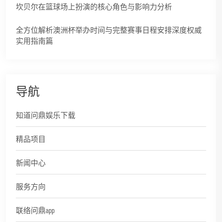
坎贝尔在篮球场上扮演的核心角色与影响力分析
全方位解析澳洲杯举办时间与完整赛事日程安排深度权威
实用指南篇
导航
知道问鼎娱乐下载
精品项目
新闻中心
服务方向
联络问鼎app