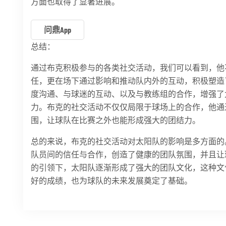
方面也取得了显著进展。
问鼎app
总结：
通过布克积极参与的各类社交活动，我们可以看到，他
任，更在场下通过影响和推动队内外的互动，积极塑造
度沟通、与球迷的互动、以及与教练组的合作，增强了
力。布克的社交活动不仅仅局限于球场上的合作，他通
围，让球队在比赛之外也能形成强大的团结力。
总的来说，布克的社交活动对太阳队的影响是多方面的
队员间的信任与合作，创造了健康的团队氛围，并且让
的引领下，太阳队逐渐形成了强大的团队文化，这种文
好的成绩，也为球队的未来发展奠定了基础。