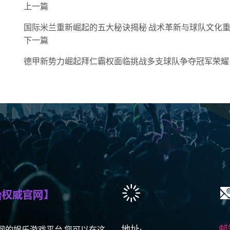
上一篇
国际米兰重新崛起的五大秘诀揭秘 战术革新与球队文化
下一篇
德甲新势力崛起拜仁霸权面临挑战多支球队争夺冠军荣耀
地址:
邮
官网的娱乐游戏平台,您可以在这