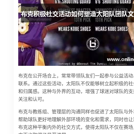
布克在公开场合上，常常带领队友们一起参与公益活动
联系。通过这些活动，太阳队不仅能够树立起积极的社
和归属感。这种与外界的互动，增强了球迷对球队的支
关注和认可。
布克与教练组、管理层的沟通同样也促进了太阳队与外
帮助球队更好地理解外部环境的变化和需求，同时也让
布克这种平衡内外的社交方式，使得太阳队不仅在赛场