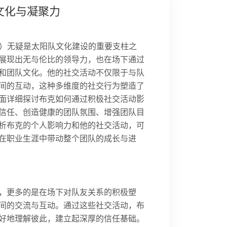
文化与凝聚力
oker）无疑是太阳队文化建设的重要支柱之
展现出无与伦比的领导力，也在场下通过
和团队文化。他的社交活动不仅限于与队
间的互动，这种多维度的社交行为塑造了
面详细探讨布克如何通过积极社交活动影
信任、创造健康的团队氛围、增强团队目
析布克的个人影响力和他的社交活动，可
在职业生涯中带动整个团队的成长与进
，更多的是在场下对队友关系的积极塑
间的交流与互动。通过这些社交活动，布
好地理解彼此，建立起深厚的信任基础。