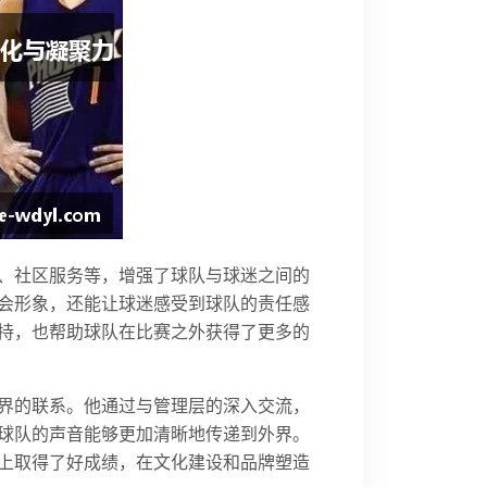
、社区服务等，增强了球队与球迷之间的
会形象，还能让球迷感受到球队的责任感
持，也帮助球队在比赛之外获得了更多的
界的联系。他通过与管理层的深入交流，
球队的声音能够更加清晰地传递到外界。
上取得了好成绩，在文化建设和品牌塑造