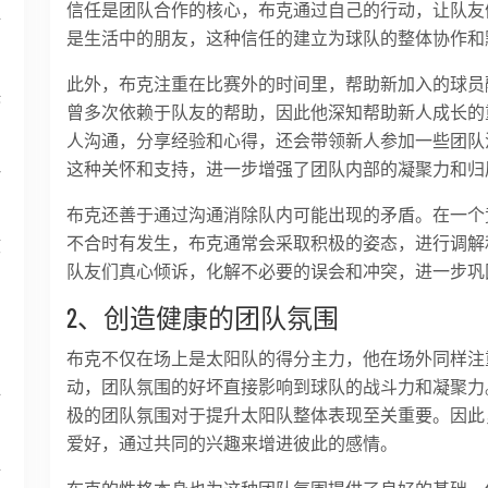
信任是团队合作的核心，布克通过自己的行动，让队友
全
是生活中的朋友，这种信任的建立为球队的整体协作和
此外，布克注重在比赛外的时间里，帮助新加入的球员
决
曾多次依赖于队友的帮助，因此他深知帮助新人成长的
人沟通，分享经验和心得，还会带领新人参加一些团队
这种关怀和支持，进一步增强了团队内部的凝聚力和归
略
布克还善于通过沟通消除队内可能出现的矛盾。在一个
不合时有发生，布克通常会采取积极的姿态，进行调解
核
队友们真心倾诉，化解不必要的误会和冲突，进一步巩
2、创造健康的团队氛围
员
布克不仅在场上是太阳队的得分主力，他在场外同样注
动，团队氛围的好坏直接影响到球队的战斗力和凝聚力
全
极的团队氛围对于提升太阳队整体表现至关重要。因此
爱好，通过共同的兴趣来增进彼此的感情。
析