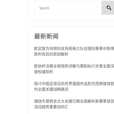
最新新闻
欧足联为何倾向支持英格兰队在国际赛事中取
胜利背后的原因解析
欧协杯决赛全程规则详解与赛制执行步骤全面
度权威剖析
探讨中国足球迈向世界强国并追赶巴西辉煌成
的全面关键战略路径
围绕冬窗转会五大关键日期全面解析新赛季球
流动趋势重要动向汇