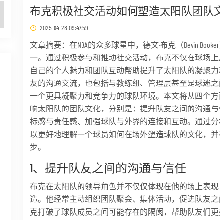
布克积极社交活动如何塑造太阳队团队
2025-04-28 09:47:59
文章摘要：在NBA的众多球星中，德文·布克（Devin Bo
一。通过积极参与和推动社交活动，布克不仅在球场上
自己的个人魅力和团队互动帮助提升了太阳队的凝聚力
友的沟通交流，也包括与教练组、管理层甚至是球迷之
得
一个更具凝聚力和竞争力的球队环境。本文将从四个方
响太阳队的团队文化，分别是：提升队友之间的沟通与
标感与责任感、加强球队与外界的连接和互动。通过分
深
以更好地理解一个球员如何在场外塑造球队的文化，并
步。
就
1、提升队友之间的沟通与信任
布克在太阳队的领导角色并不仅仅体现在他的场上表现
员
造。他经常主动组织团队聚会、集体活动，促进队友之
克打破了球队成员之间可能存在的隔阂，帮助队友们更