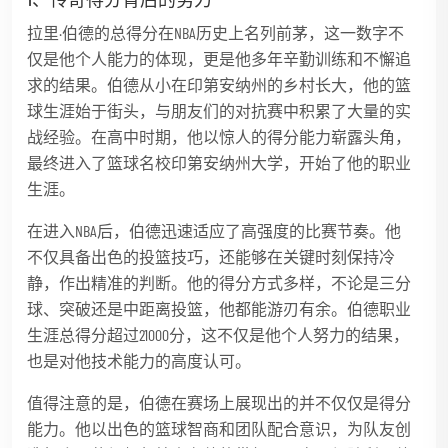
拉里·伯德的总得分在NBA历史上名列前茅，这一数字不
仅是他个人能力的体现，更是他多年辛勤训练和不懈追
求的结果。伯德从小在印第安纳州的乡村长大，他的篮
球生涯始于街头，与朋友们的对抗赛中积累了大量的实
战经验。在高中时期，他以惊人的得分能力崭露头角，
最终进入了篮球名校印第安纳州大学，开始了他的职业
生涯。
在进入NBA后，伯德迅速适应了高强度的比赛节奏。他
不仅具备出色的投篮技巧，还能够在关键时刻保持冷
静，作出精准的判断。他的得分方式多样，不论是三分
球、突破还是中距离投篮，他都能游刃有余。伯德职业
生涯总得分超过21000分，这不仅是他个人努力的结果，
也是对他技术能力的高度认可。
值得注意的是，伯德在赛场上展现出的并不仅仅是得分
能力。他以出色的篮球智商和团队配合意识，为队友创