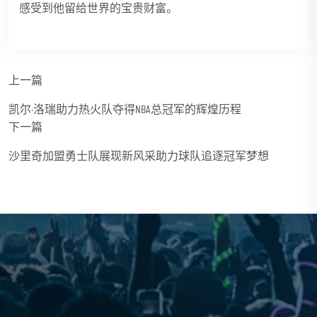
感受到他留给世界的宝贵财富。
上一篇
凯尔·洛瑞助力热火队夺得NBA总冠军的辉煌历程
下一篇
沙里奇加盟勇士队展现新风采助力球队追逐冠军梦想