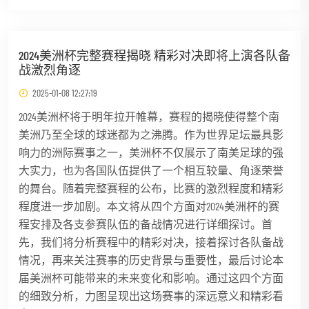
2024美洲杯完整赛程揭晓 精彩对决即将上演各队备
战激烈角逐
2025-01-08 12:27:19
2024美洲杯将于明年拉开帷幕，赛程的揭晓使得整个南
美洲乃至全球的球迷都为之沸腾。作为世界足坛最具影
响力的洲际赛事之一，美洲杯不仅展示了南美足球的强
大实力，也为各国队伍提供了一个相互较量、角逐荣誉
的舞台。随着完整赛程的公布，比赛的激烈程度和精彩
程度进一步加剧。本文将从四个方面对2024美洲杯的赛
程安排及各支参赛队伍的备战情况进行详细探讨。首
先，我们将分析赛程中的精彩对决，接着探讨各队备战
情况，再来关注赛事的历史背景与重要性，最后讨论本
届美洲杯可能带来的未来变化和影响。通过这四个方面
的细致分析，力图呈现出这场赛事的深远意义和精彩看