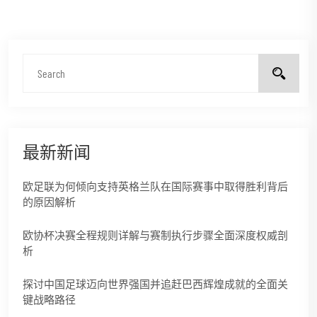
最新新闻
欧足联为何倾向支持英格兰队在国际赛事中取得胜利背后
的原因解析
欧协杯决赛全程规则详解与赛制执行步骤全面深度权威剖
析
探讨中国足球迈向世界强国并追赶巴西辉煌成就的全面关
键战略路径