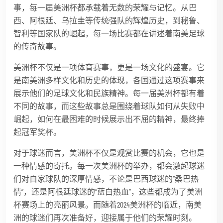
事，每一届美洲杯都承载着无数的荣耀与记忆。从巴
西、阿根廷、乌拉圭等传统强队的辉煌历史，到秘鲁、
智利等国家队的崛起，每一场比赛都在讲述着南美足球
的传奇故事。
美洲杯不仅是一项体育赛事，更是一场文化的盛宴。它
是南美洲多样文化和历史的体现，各国通过这项赛事来
展示他们的足球文化和民族精神。每一届美洲杯都有着
不同的故事，而这些故事总是围绕着球队如何从失败中
崛起，如何在最困难的时候展示出不屈的精神，最终捧
起冠军奖杯。
对于球迷而言，美洲杯不仅是观赏比赛的机会，它也是
一种情感的寄托。每一次美洲杯的举办，都会激起球迷
们对自家球队的深厚情感，不论是巴西球迷的“桑巴热
情”，还是阿根廷球迷的“蓝白热血”，这些都成为了美洲
杯赛场上的亮丽风景。而随着2024美洲杯的临近，南美
洲的球迷们再次准备好，迎接属于他们的荣耀时刻。