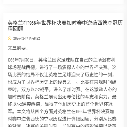
英格兰在1966年世界杯决赛加时赛中逆袭西德夺冠历
程回顾
2024-12-17 14:48:22
文章摘要：
1966年7月30日，英格兰国家足球队在自己的主场温布利
球场迎战西德，进行了一场震撼人心的世界杯决赛。这
场比赛的结局不仅让英格兰足球迎来了历史性的一刻，
也成为了世界杯历史上的经典之一。比赛在常规时间结
束时，双方以2-2战平，进入了加时赛。在这激动人心的
加时赛阶段，英格兰展现出无与伦比的斗志和实力，最
终以4-2逆袭西德，赢得了他们历史上的首个世界杯冠
军。本文将从四个方面对英格兰在1966年世界杯决赛加
时赛中逆袭西德的夺冠历程进行详细回顾，分别从比赛
的背景、决赛的关键时刻、加时赛中的精彩逆袭以及英