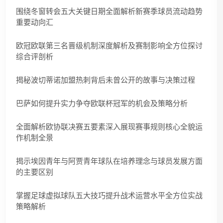
围绕冬窗转会五大关键日期全面解析新赛季球员流动趋势
重要动向汇
欧冠欧联第三名晋级机制深度解析及赛制影响全方位探讨
综合评剖析
揭秘波切蒂诺加盟热刺背后未曾公开的故事与决策过程
巴萨如何提升实力争夺欧联杯冠军的机会及策略分析
全面解析欧协联决赛五要素深入展现赛事规则核心全貌运
作机制全景
揭示埃因青年与阿贾青年球队在培养理念与球员发展方面
的主要区别
掌握足球虚拟球队五大技巧提升战术运营水平全方位实战
策略解析