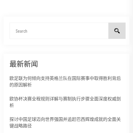
最新新闻
欧足联为何倾向支持英格兰队在国际赛事中取得胜利背后
的原因解析
欧协杯决赛全程规则详解与赛制执行步骤全面深度权威剖
析
探讨中国足球迈向世界强国并追赶巴西辉煌成就的全面关
键战略路径