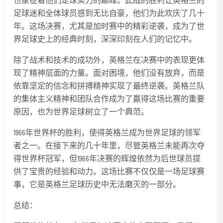
足球迷和全体球员感到无比自豪，他们为此欢庆了几十
年。这场决赛，尤其是加时赛中的精彩逆袭，成为了世
界足球史上的经典时刻，深深印刻在人们的记忆中。
除了战术和技术的成功外，英格兰在决赛中的表现更体
现了精神层面的力量。面对困境，他们没有放弃，而是
依靠坚定的信念和拼搏精神实现了最终逆袭。英格兰队
的集体主义精神和团队合作成为了赢得这场比赛的重要
原因，也为世界足球树立了一个典范。
1966年世界杯的胜利，使得英格兰成为世界足球的领军
者之一。在接下来的几十年里，尽管英格兰未能再次夺
得世界杯冠军，但1966年决赛的辉煌依然为后世球员提
供了宝贵的经验和动力。这场比赛不仅仅是一场足球赛
事，它是英格兰足球历史中无法磨灭的一部分。
总结：