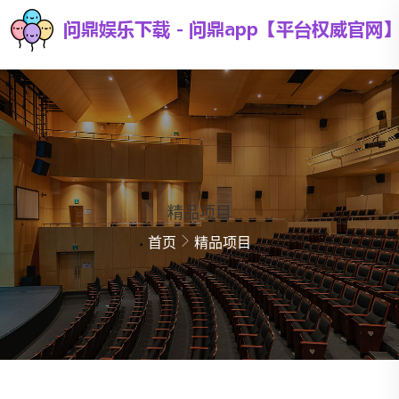
精品项目
首页
精品项目