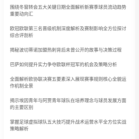
围绕冬窗转会五大关键日期全面解析新赛季球员流动趋势
重要动向汇
欧冠欧联第三名晋级机制深度解析及赛制影响全方位探讨
综合评剖析
揭秘波切蒂诺加盟热刺背后未曾公开的故事与决策过程
巴萨如何提升实力争夺欧联杯冠军的机会及策略分析
全面解析欧协联决赛五要素深入展现赛事规则核心全貌运
作机制全景
揭示埃因青年与阿贾青年球队在培养理念与球员发展方面
的主要区别
掌握足球虚拟球队五大技巧提升战术运营水平全方位实战
策略解析