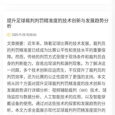
提升足球裁判判罚精准度的技术创新与发展趋势分
析
2024-11-26 10:56:54
文章摘要：近年来，随着足球比赛的技术发展，裁判员
的判罚精准度已经成为比赛公平性和竞技水平的重要保
障。然而，传统的判罚方式受限于现场条件和裁判员自
身的判断能力，容易出现误判和漏判现象。为了解决这
一问题，多个技术创新应运而生，不仅提升了裁判员的
判罚效率，还为比赛的公正性提供了更强的支持。本文
将从四个方面对提升足球裁判判罚精准度的技术创新与
发展趋势进行详细分析：视频辅助裁判（VAR）技术、球
场监控与数据分析、人工智能技术的应用，以及智能穿
戴设备的使用。通过对这些技术的探索和发展趋势的分
析，本文力求全面展示现代足球裁判判罚精准度提升的