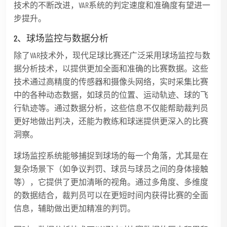
技术的不断改进，VAR系统的判定速度和准确度有望进一
步提升。
2、球场监控与数据分析
除了VAR技术外，现代足球比赛还广泛采用球场监控与数
据分析技术，以提供更加全面和准确的比赛数据。这些
技术通过高精度的传感器和摄像头网络，实时采集比赛
中的各种动态数据，如球员的位置、运动轨迹、球的飞
行轨迹等。通过数据分析，这些信息不仅能帮助裁判员
更好地做出判决，还能为教练和球迷提供更深入的比赛
洞察。
球场监控系统能够捕捉到球场的每一个角落，尤其是在
复杂场景下（如争议判罚、球员与球员之间的身体接触
等），它提供了更加清晰的视角。通过多角度、多维度
的数据结合，裁判员可以在更短时间内获得比赛的全面
信息，辅助做出更加精准的判罚。