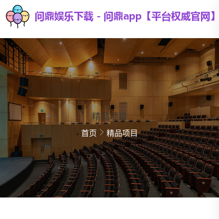
精品项目
首页
精品项目