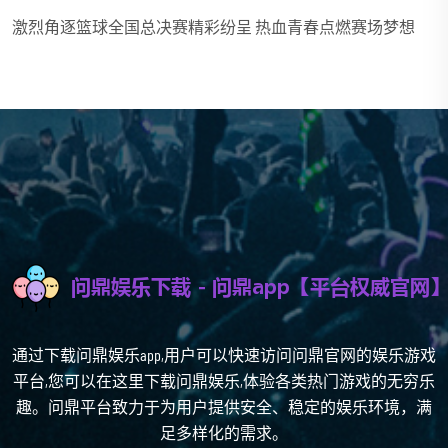
激烈角逐篮球全国总决赛精彩纷呈 热血青春点燃赛场梦想
通过下载问鼎娱乐app,用户可以快速访问问鼎官网的娱乐游戏
平台,您可以在这里下载问鼎娱乐,体验各类热门游戏的无穷乐
趣。问鼎平台致力于为用户提供安全、稳定的娱乐环境，满
足多样化的需求。