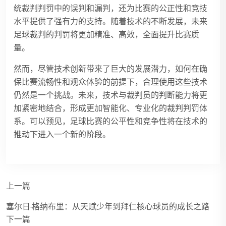
统裁判判罚中的误判和漏判，还为比赛的公正性和竞技
水平提供了强有力的支持。随着技术的不断发展，未来
足球裁判的判罚将更加精准、高效，全面提升比赛质
量。
然而，尽管技术创新带来了巨大的发展潜力，如何在确
保比赛流畅性和观众体验的前提下，合理使用这些技术
仍然是一个挑战。未来，技术与裁判员的判断能力将更
加紧密地结合，形成更加智能化、专业化的裁判判罚体
系。可以预见，足球比赛的公平性和竞争性将在技术的
推动下进入一个新的阶段。
上一篇
塞尔日·格纳布里：从天赋少年到拜仁核心球员的成长之路
下一篇