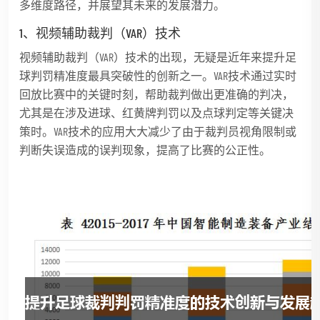
多维度路径，并展望其未来的发展潜力。
1、视频辅助裁判（VAR）技术
视频辅助裁判（VAR）技术的出现，无疑是近年来提升足
球判罚精准度最具突破性的创新之一。VAR技术通过实时
回放比赛中的关键时刻，帮助裁判做出更准确的判决，
尤其是在涉及进球、红黄牌判罚以及点球判定等关键决
策时。VAR技术的应用大大减少了由于裁判员视角限制或
判断失误造成的误判现象，提高了比赛的公正性。