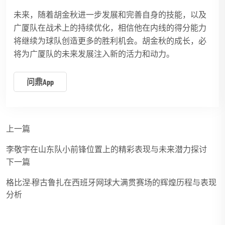
未来，随着胡金秋进一步发展和完善自身的技能，以及
广厦队在战术上的持续优化，相信他在内线的得分能力
将继续为球队创造更多的胜利机会。胡金秋的成长，必
将为广厦队的未来发展注入新的活力和动力。
问鼎app
上一篇
李敬宇在山东队小前锋位置上的精彩表现与未来潜力探讨
下一篇
格比涅·穆古鲁扎在西班牙网球大满贯赛场的辉煌历程与表现
分析