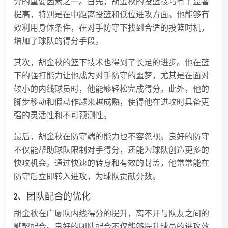
分的重要因素之一。首先，胡金秋的投篮技巧有了显著
提高，特别是在中距离投篮和低位进攻方面。他能够有
效利用身体条件，在对手防守下找到合适的投篮时机，
增加了球队的得分手段。
其次，胡金秋的篮下技术也得到了长足的进步。他在篮
下的强打能力让他成为对手防守的噩梦，尤其是在面对
较小的内线球员时，他能够轻松完成得分。此外，他的
脚步移动和假动作越来越成熟，使得他在进攻时具备更
强的灵活性和不可预测性。
最后，胡金秋在防守端的能力也不容忽视。良好的防守
不仅能帮助球队限制对手得分，还能为球队创造更多的
快攻机会。通过快速的转身和有效的封盖，他常常能在
防守后立即转入进攻，为球队贡献分数。
2、团队配合的优化
胡金秋在广厦队内线得分的提升，离不开与队友之间的
默契配合。良好的团队配合不仅能够提升球员的进攻效