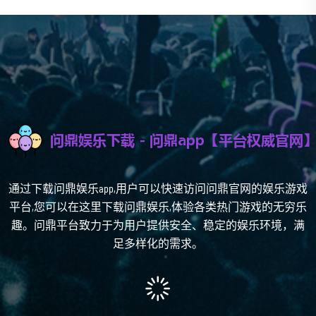
通过下载问鼎娱乐app,用户可以快速访问问鼎官网的娱乐游戏
平台,您可以在这里下载问鼎娱乐,体验各类热门游戏的无穷乐
趣。问鼎平台致力于为用户提供安全、稳定的娱乐环境，满
足多样化的需求。