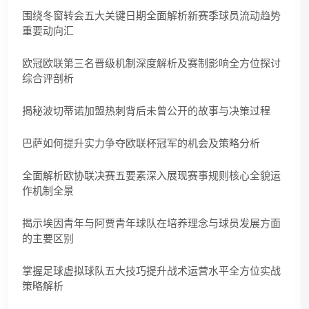
围绕冬窗转会五大关键日期全面解析新赛季球员流动趋势
重要动向汇
欧冠欧联第三名晋级机制深度解析及赛制影响全方位探讨
综合评剖析
揭秘波切蒂诺加盟热刺背后未曾公开的故事与决策过程
巴萨如何提升实力争夺欧联杯冠军的机会及策略分析
全面解析欧协联决赛五要素深入展现赛事规则核心全貌运
作机制全景
揭示埃因青年与阿贾青年球队在培养理念与球员发展方面
的主要区别
掌握足球虚拟球队五大技巧提升战术运营水平全方位实战
策略解析