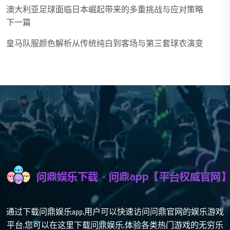
澳大利亚足球面临日本崛起带来的多重挑战与应对策略
下一篇
皇马队服颜色解析从传统纯白到客场与第三套球衣演变
通过下载问鼎娱乐app,用户可以快速访问问鼎官网的娱乐游戏
平台,您可以在这里下载问鼎娱乐,体验各类热门游戏的无穷乐