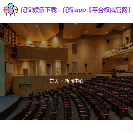
新闻中心
首页
新闻中心