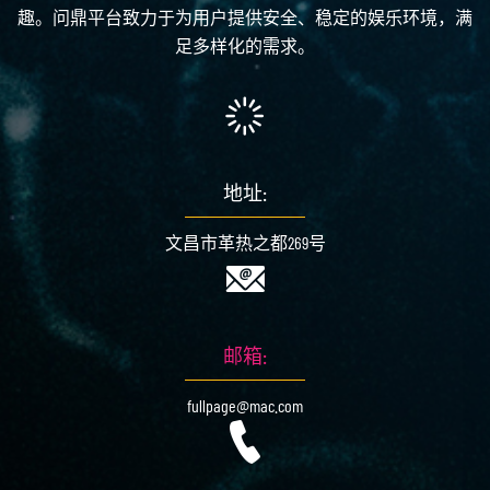
趣。问鼎平台致力于为用户提供安全、稳定的娱乐环境，满
足多样化的需求。
地址:
文昌市革热之都269号
邮箱:
fullpage@mac.com