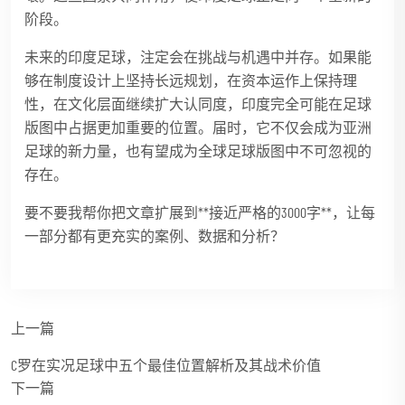
阶段。
未来的印度足球，注定会在挑战与机遇中并存。如果能
够在制度设计上坚持长远规划，在资本运作上保持理
性，在文化层面继续扩大认同度，印度完全可能在足球
版图中占据更加重要的位置。届时，它不仅会成为亚洲
足球的新力量，也有望成为全球足球版图中不可忽视的
存在。
要不要我帮你把文章扩展到**接近严格的3000字**，让每
一部分都有更充实的案例、数据和分析？
上一篇
C罗在实况足球中五个最佳位置解析及其战术价值
下一篇