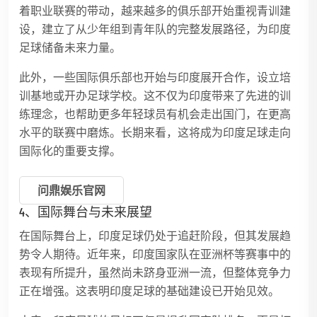
着职业联赛的带动，越来越多的俱乐部开始重视青训建
设，建立了从少年组到青年队的完整发展路径，为印度
足球储备未来力量。
此外，一些国际俱乐部也开始与印度展开合作，设立培
训基地或开办足球学校。这不仅为印度带来了先进的训
练理念，也帮助更多年轻球员有机会走出国门，在更高
水平的联赛中磨炼。长期来看，这将成为印度足球走向
国际化的重要支撑。
问鼎娱乐官网
4、国际舞台与未来展望
在国际舞台上，印度足球仍处于追赶阶段，但其发展趋
势令人期待。近年来，印度国家队在亚洲杯等赛事中的
表现有所提升，虽然尚未跻身亚洲一流，但整体竞争力
正在增强。这表明印度足球的基础建设已开始见效。