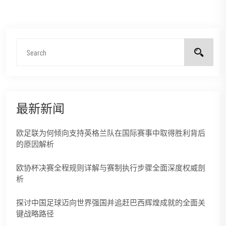
最新新闻
欧足联为何倾向支持英格兰队在国际赛事中取得胜利背后
的原因解析
欧协杯决赛全程规则详解与赛制执行步骤全面深度权威剖
析
探讨中国足球迈向世界强国并追赶巴西辉煌成就的全面关
键战略路径