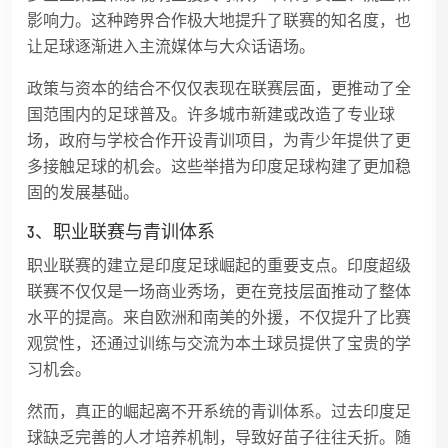
影响力。这种跨界合作极大地提升了联赛的知名度，也
让足球逐渐进入主流媒体与大众话语场。
政策与资本的结合不仅仅表现在联赛层面，更推动了全
国范围内的足球普及。许多城市新建或改造了专业球
场，政府与学校合作开设青训项目，为青少年提供了更
多接触足球的机会。这些举措为印度足球构建了更加稳
固的发展基础。
3、职业联赛与青训体系
职业联赛的建立是印度足球崛起的重要支点。印度超级
联赛不仅仅是一场商业秀场，更在竞技层面推动了整体
水平的提高。来自欧洲和南美的外援，不仅提升了比赛
观赏性，还通过训练与交流为本土球员提供了宝贵的学
习机会。
然而，真正的崛起离不开系统的青训体系。过去印度足
球缺乏完善的人才培养机制，导致好苗子往往夭折。随