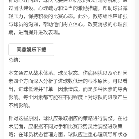
过团队建设、心理疏导和适当的激励措施，帮助球员减
轻压力，保持积极的比赛心态。此外，教练组也应加强
与球员的沟通，帮助他们树立信心，改变消极的心理预
期，进而提升进攻表现。
问鼎娱乐下载
总结：
本文通过从战术体系、球员状态、伤病困扰以及心理因
素四个方面深入分析了进球数低迷的根本原因。可以看
出，进球低迷并非单一因素造成，而是多种因素的综合
影响。每个因素都可能在不同程度上对球队的进攻产生
不利影响。
针对这些原因，球队应采取相应的策略进行调整。在战
术层面，应根据不同对手和比赛形势灵活调整进攻策
略；在球员状态管理方面，球队应注重心理疏导和状态