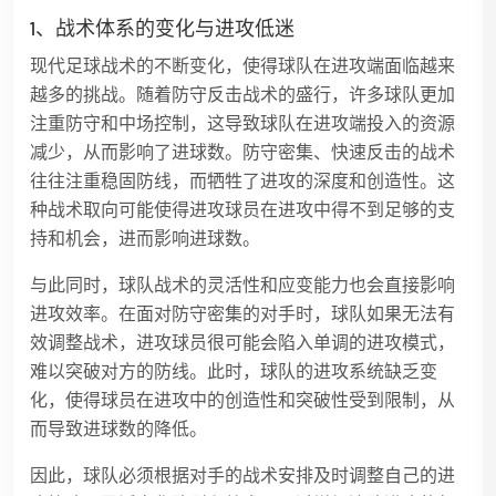
1、战术体系的变化与进攻低迷
现代足球战术的不断变化，使得球队在进攻端面临越来
越多的挑战。随着防守反击战术的盛行，许多球队更加
注重防守和中场控制，这导致球队在进攻端投入的资源
减少，从而影响了进球数。防守密集、快速反击的战术
往往注重稳固防线，而牺牲了进攻的深度和创造性。这
种战术取向可能使得进攻球员在进攻中得不到足够的支
持和机会，进而影响进球数。
与此同时，球队战术的灵活性和应变能力也会直接影响
进攻效率。在面对防守密集的对手时，球队如果无法有
效调整战术，进攻球员很可能会陷入单调的进攻模式，
难以突破对方的防线。此时，球队的进攻系统缺乏变
化，使得球员在进攻中的创造性和突破性受到限制，从
而导致进球数的降低。
因此，球队必须根据对手的战术安排及时调整自己的进