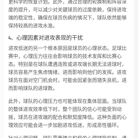
更科学的恢复计划。此外，通过合理的轮换制和阵容深
度的提升，可以减少对关键球员的过度依赖，保持进攻
端的稳定性，确保在球员伤病的情况下，球队依然能够
保持较高的进攻水准。
4、心理因素对进攻表现的干扰
进攻低迷的另一个根本原因是球员的心理状态。足球比
赛中，心理压力往往会影响球员的技术发挥和比赛心
态。特别是在球队遭遇连败或进攻端长期无法进球时，
球员容易产生焦虑情绪，进而影响到他们的发挥。进攻
球员在面对空门机会时，可能会因紧张而错失良机，进
而影响球队的进球数。
此外，球队的心理压力也可能体现在集体层面。当球队
的整体进攻效率低下时，整个团队的信心可能受到动
摇，球员在进攻端的配合和默契度降低。这种负面的心
理效应可能会进一步加剧进攻低迷，形成恶性循环。
针对心理问题，球队需要建立积极的心理辅导机制。通