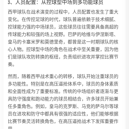
3、人员配置：从控球型中场到多功能球员
西甲球队在战术演变的过程中，人员配置也发生了重大
变化。在传控足球的时代，球队普遍依赖于技术细腻、
控球能力强的中场球员，这些球员往往需要具备高超的
传球能力和较强的场上视野。巴萨的哈维与伊涅斯塔、
皇马的卡塞米罗和莫德里奇，都曾是这一时期球队的核
心人物。控球型中场的角色在战术中至关重要，因为他
们是球队攻防转换的枢纽，负责组织进攻并掌控比赛节
奏。
然而，随着西甲战术重心的转移，球队开始注重球员的
多功能性。特别是在高压逼抢体系中，球员的身体素质
和全面性成为了重要标准。传统的中场组织者逐渐与更
具防守强度和跑动能力的球员相结合，许多球员开始兼
任多重角色。例如，皇马的克罗斯、马竞的萨乌尔等球
员在进攻和防守中都具有很强的适应性，他们能够根据
比赛节奏灵活转换角色，在高压逼抢战术下发挥重要作
用。