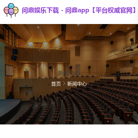
新闻中心
首页
新闻中心