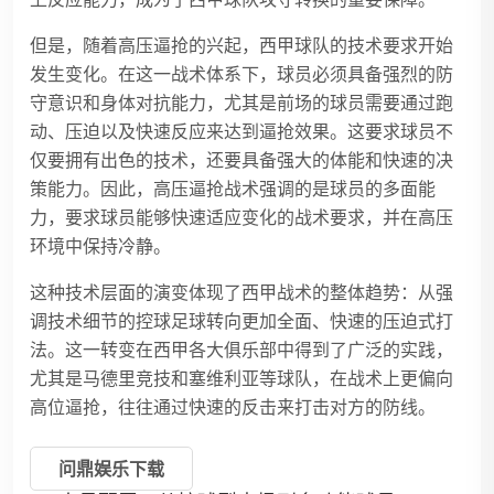
但是，随着高压逼抢的兴起，西甲球队的技术要求开始
发生变化。在这一战术体系下，球员必须具备强烈的防
守意识和身体对抗能力，尤其是前场的球员需要通过跑
动、压迫以及快速反应来达到逼抢效果。这要求球员不
仅要拥有出色的技术，还要具备强大的体能和快速的决
策能力。因此，高压逼抢战术强调的是球员的多面能
力，要求球员能够快速适应变化的战术要求，并在高压
环境中保持冷静。
这种技术层面的演变体现了西甲战术的整体趋势：从强
调技术细节的控球足球转向更加全面、快速的压迫式打
法。这一转变在西甲各大俱乐部中得到了广泛的实践，
尤其是马德里竞技和塞维利亚等球队，在战术上更偏向
高位逼抢，往往通过快速的反击来打击对方的防线。
问鼎娱乐下载