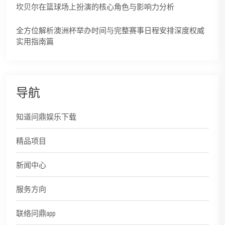
坎贝尔在篮球场上扮演的核心角色与影响力分析
全方位解析澳洲杯举办时间与完整赛事日程安排深度权威
实用指南篇
导航
知道问鼎娱乐下载
精品项目
新闻中心
服务方向
联络问鼎app