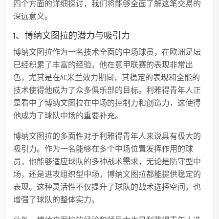
四个方面的详细探讨，我们将能够全面了解这笔交易的
深远意义。
1、博纳文图拉的潜力与吸引力
博纳文图拉作为一名技术全面的中场球员，在欧洲足坛
已经积累了丰富的经验。他在意甲联赛的表现非常出
色，尤其是在AC米兰效力期间，其稳定的表现和全能的
技术使得他成为了众多俱乐部的目标。利雅得青年人正
是看中了博纳文图拉在中场的控制力和创造力，这使得
他成为了球队中场的重要补充。
博纳文图拉的多面性对于利雅得青年人来说具有极大的
吸引力。作为一名能够在多个中场位置发挥作用的球
员，他能够适应球队的多种战术需求，无论是防守型中
场，还是进攻组织型中场，博纳文图拉都能提供稳定的
表现。这种灵活性不仅提升了球队的战术选择空间，也
增强了球队的整体实力。