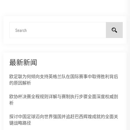
最新新闻
欧足联为何倾向支持英格兰队在国际赛事中取得胜利背后
的原因解析
欧协杯决赛全程规则详解与赛制执行步骤全面深度权威剖
析
探讨中国足球迈向世界强国并追赶巴西辉煌成就的全面关
键战略路径