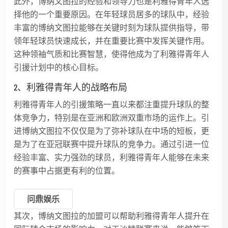
此外，博纳文图拉的经验和领导力也是利雅得青年人选
择他的一个重要原因。在年轻球员居多的球队中，经验
丰富的博纳文图拉能够在关键时刻为球队提供指导，带
领年轻球员快速成长，并在重要比赛中发挥关键作用。
这种领袖气质和比赛智慧，使得他成为了利雅得青年人
引援计划中的核心目标。
2、利雅得青年人的战略布局
利雅得青年人的引援策略一直以来都注重提升球队的整
体竞争力，特别是在亚洲和欧洲双重市场的运作上。引
进博纳文图拉不仅仅是为了弥补球队在中场的短板，更
是为了在亚冠联赛中提升球队的竞争力。通过引进一位
经验丰富、实力强劲的球员，利雅得青年人能够在未来
的赛事中占据更有利的位置。
问鼎娱乐
其次，博纳文图拉的加盟可以帮助利雅得青年人提升在