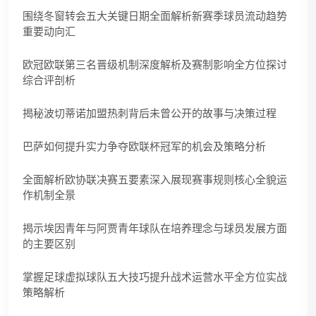
围绕冬窗转会五大关键日期全面解析新赛季球员流动趋势
重要动向汇
欧冠欧联第三名晋级机制深度解析及赛制影响全方位探讨
综合评剖析
揭秘波切蒂诺加盟热刺背后未曾公开的故事与决策过程
巴萨如何提升实力争夺欧联杯冠军的机会及策略分析
全面解析欧协联决赛五要素深入展现赛事规则核心全貌运
作机制全景
揭示埃因青年与阿贾青年球队在培养理念与球员发展方面
的主要区别
掌握足球虚拟球队五大技巧提升战术运营水平全方位实战
策略解析