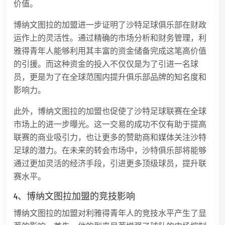
价值。
博纳文图拉的加盟进一步证明了沙特足球俱乐部在财政
运作上的灵活性。通过精确的市场分析和财务管理，利
雅得青年人能够利用其丰富的资金储备完成这笔高价值
的引援。而这种资金的投入不仅仅是为了引进一名球
员，更是为了在全球范围内提升俱乐部品牌的知名度和
影响力。
此外，博纳文图拉的加盟也促使了沙特足球联赛在全球
市场上的进一步曝光。这一交易的成功不仅有助于提高
联赛的商业吸引力，也让更多的赞助商和媒体关注沙特
足球的潜力。在未来的转会市场中，沙特俱乐部将能够
通过更加灵活的经济手段，引进更多顶级球员，提升联
赛水平。
4、博纳文图拉加盟的竞技影响
博纳文图拉的加盟对利雅得青年人的竞技水平产生了显