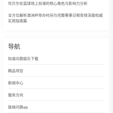
坎贝尔在篮球场上扮演的核心角色与影响力分析
全方位解析澳洲杯举办时间与完整赛事日程安排深度权威
实用指南篇
导航
知道问鼎娱乐下载
精品项目
新闻中心
服务方向
联络问鼎app