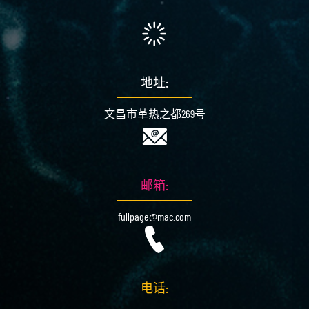
地址:
文昌市革热之都269号
邮箱:
fullpage@mac.com
电话: