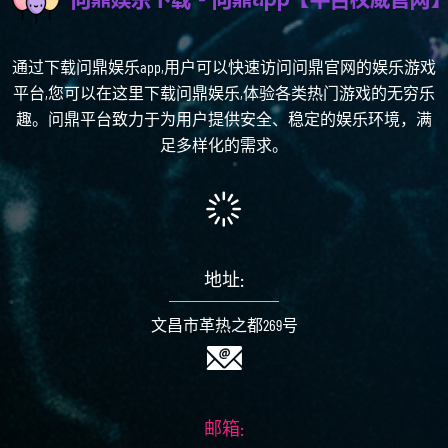
通过下载问鼎娱乐app,用户可以快速访问问鼎官网的娱乐游戏
平台,您可以在这里下载问鼎娱乐,体验各类热门游戏的无穷乐
趣。问鼎平台致力于为用户提供安全、稳定的娱乐环境，满
足多样化的需求。
地址:
文昌市革热之都269号
邮箱: