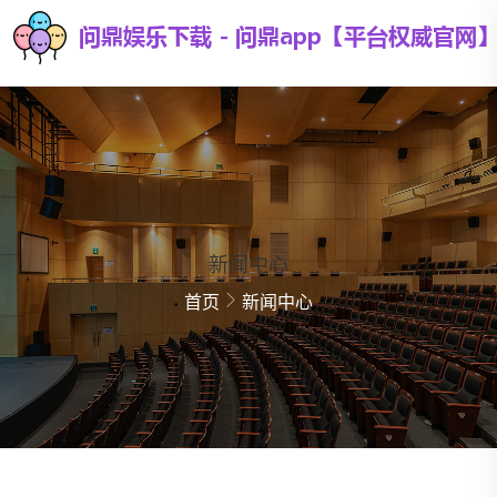
新闻中心
首页
新闻中心