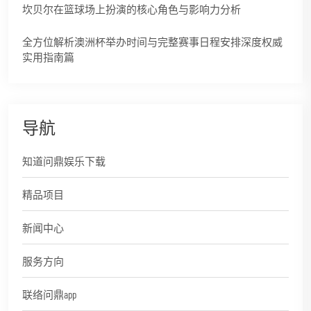
坎贝尔在篮球场上扮演的核心角色与影响力分析
全方位解析澳洲杯举办时间与完整赛事日程安排深度权威
实用指南篇
导航
知道问鼎娱乐下载
精品项目
新闻中心
服务方向
联络问鼎app