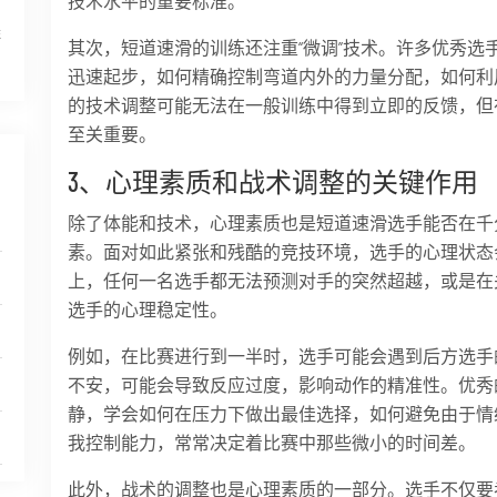
技术水平的重要标准。
排
其次，短道速滑的训练还注重“微调”技术。许多优秀选
迅速起步，如何精确控制弯道内外的力量分配，如何利用
的技术调整可能无法在一般训练中得到立即的反馈，但
至关重要。
3、心理素质和战术调整的关键作用
除了体能和技术，心理素质也是短道速滑选手能否在千
素。面对如此紧张和残酷的竞技环境，选手的心理状态
上，任何一名选手都无法预测对手的突然超越，或是在
选手的心理稳定性。
例如，在比赛进行到一半时，选手可能会遇到后方选手
不安，可能会导致反应过度，影响动作的精准性。优秀
静，学会如何在压力下做出最佳选择，如何避免由于情
我控制能力，常常决定着比赛中那些微小的时间差。
此外，战术的调整也是心理素质的一部分。选手不仅要