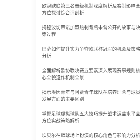
欧冠欧联第三名晋级机制深度解析及赛制影响
方位探讨综合评剖析
揭秘波切蒂诺加盟热刺背后未曾公开的故事与
策过程
巴萨如何提升实力争夺欧联杯冠军的机会及策
分析
全面解析欧协联决赛五要素深入展现赛事规则
心全貌运作机制全景
揭示埃因青年与阿贾青年球队在培养理念与球
发展方面的主要区别
掌握足球虚拟球队五大技巧提升战术运营水平
方位实战策略解析
坎贝尔在篮球场上扮演的核心角色与影响力分