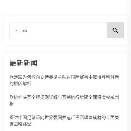
最新新闻
欧足联为何倾向支持英格兰队在国际赛事中取得胜利背后
的原因解析
欧协杯决赛全程规则详解与赛制执行步骤全面深度权威剖
析
探讨中国足球迈向世界强国并追赶巴西辉煌成就的全面关
键战略路径