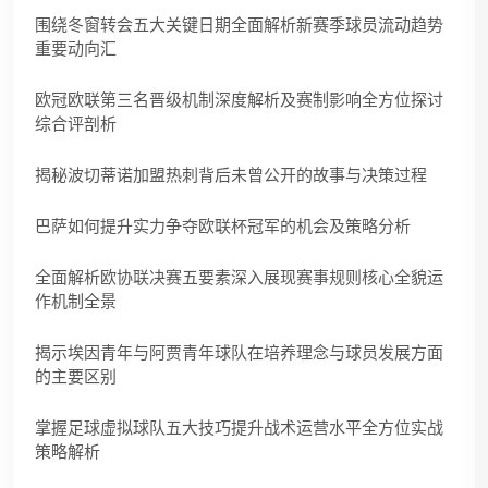
围绕冬窗转会五大关键日期全面解析新赛季球员流动趋势
重要动向汇
欧冠欧联第三名晋级机制深度解析及赛制影响全方位探讨
综合评剖析
揭秘波切蒂诺加盟热刺背后未曾公开的故事与决策过程
巴萨如何提升实力争夺欧联杯冠军的机会及策略分析
全面解析欧协联决赛五要素深入展现赛事规则核心全貌运
作机制全景
揭示埃因青年与阿贾青年球队在培养理念与球员发展方面
的主要区别
掌握足球虚拟球队五大技巧提升战术运营水平全方位实战
策略解析