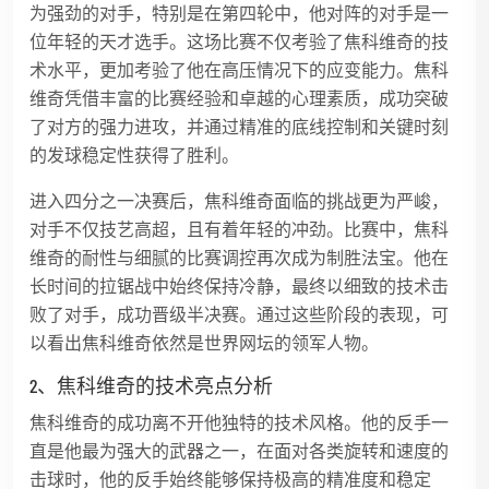
为强劲的对手，特别是在第四轮中，他对阵的对手是一
位年轻的天才选手。这场比赛不仅考验了焦科维奇的技
术水平，更加考验了他在高压情况下的应变能力。焦科
维奇凭借丰富的比赛经验和卓越的心理素质，成功突破
了对方的强力进攻，并通过精准的底线控制和关键时刻
的发球稳定性获得了胜利。
进入四分之一决赛后，焦科维奇面临的挑战更为严峻，
对手不仅技艺高超，且有着年轻的冲劲。比赛中，焦科
维奇的耐性与细腻的比赛调控再次成为制胜法宝。他在
长时间的拉锯战中始终保持冷静，最终以细致的技术击
败了对手，成功晋级半决赛。通过这些阶段的表现，可
以看出焦科维奇依然是世界网坛的领军人物。
2、焦科维奇的技术亮点分析
焦科维奇的成功离不开他独特的技术风格。他的反手一
直是他最为强大的武器之一，在面对各类旋转和速度的
击球时，他的反手始终能够保持极高的精准度和稳定