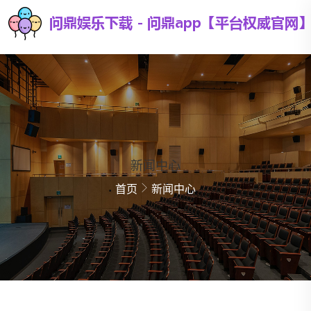
新闻中心
首页
新闻中心