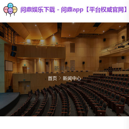
新闻中心
首页
新闻中心