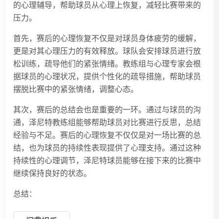
的心理辅导，帮助球员从心理上恢复，减轻比赛带来的
压力。
首先，赛后的心理恢复不仅是对球员身体疲劳的缓解，
更是对其心理压力的有效释放。球队会安排球员进行放
松训练，疏导他们的紧张情绪。教练组与心理专家会根
据球员的心理状况，提供个性化的疏导措施，帮助球员
摆脱比赛中的紧张情绪，调整心态。
其次，赛后的总结会也是重要的一环。通过与球员的沟
通，泽尼特教练组能够帮助球员对比赛进行反思，总结
经验与不足。赛后的心理恢复不仅仅是对一场比赛的总
结，也为球员的持续性表现提供了心理支持。通过这种
持续性的心理调节，泽尼特球员能够在接下来的比赛中
继续保持良好的状态。
总结：