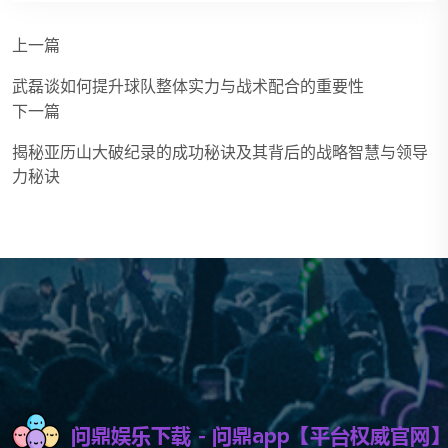
上一篇
武磊谈如何提升球队整体实力与战术配合的重要性
下一篇
揭秘亚历山大破纪录的成功秘诀及其背后的战略智慧与领导
力秘诀