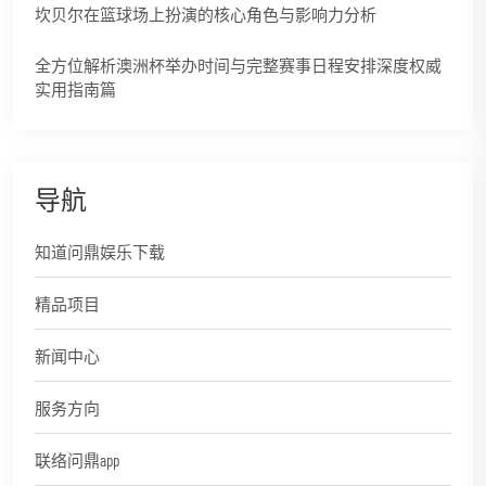
坎贝尔在篮球场上扮演的核心角色与影响力分析
全方位解析澳洲杯举办时间与完整赛事日程安排深度权威
实用指南篇
导航
知道问鼎娱乐下载
精品项目
新闻中心
服务方向
联络问鼎app