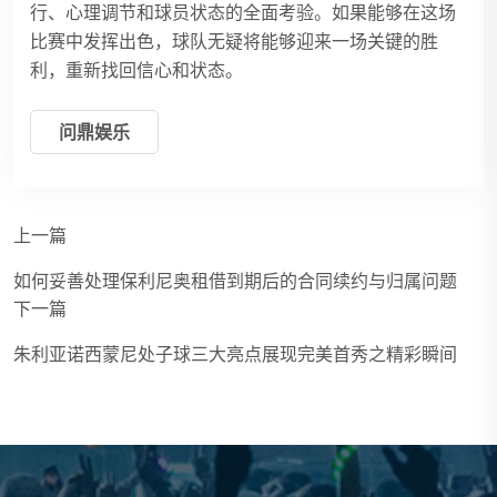
行、心理调节和球员状态的全面考验。如果能够在这场
比赛中发挥出色，球队无疑将能够迎来一场关键的胜
利，重新找回信心和状态。
问鼎娱乐
上一篇
如何妥善处理保利尼奥租借到期后的合同续约与归属问题
下一篇
朱利亚诺西蒙尼处子球三大亮点展现完美首秀之精彩瞬间