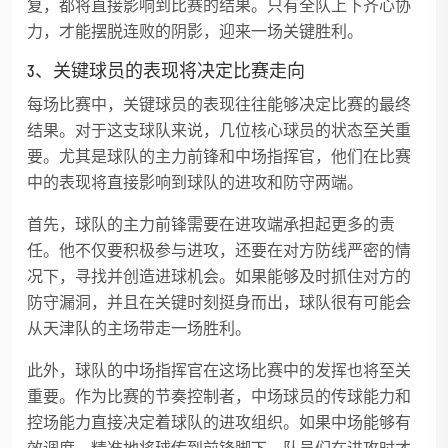
复，都将直接影响到比赛的结果。只有全队上下齐心协
力，才能摆脱连败的阴影，迎来一场关键胜利。
3、关键球员的表现将决定比赛走向
每场比赛中，关键球员的表现往往能够决定比赛的最终
结果。对于这支球队来说，几位核心球员的状态至关重
要。尤其是球队的主力前锋和中场指挥官，他们在比赛
中的表现将直接影响到球队的进攻和防守两端。
首先，球队的主力前锋需要在进攻端承担起更多的责
任。他不仅要积极参与进攻，还要在对方防线严密的情
况下，寻找并创造进球机会。如果能够及时抓住对方的
防守漏洞，并且在关键时刻挺身而出，球队很有可能会
从天津队的主场带走一场胜利。
此外，球队的中场指挥官在这场比赛中的发挥也将至关
重要。作为比赛的节奏控制者，中场球员的传球能力和
控场能力直接决定着球队的进攻组织。如果中场能够有
效调度，精准地将球传到前锋脚下，队员们在进攻时才