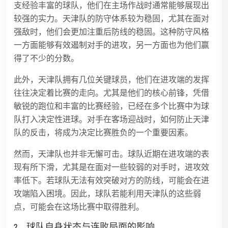
支经验丰富的球队，他们在主场作战时通常能够展现出
较强的实力。天津队的防守体系较为稳固，尤其在面对
强敌时，他们会更加注重后防线的稳固。这种防守风格
一方面能够有效遏制对手的进攻，另一方面也为他们赢
得了不少的分数。
此外，天津队拥有几位关键球员，他们在进攻端的发挥
往往决定着比赛的走向。尤其是他们的核心前锋，凭借
敏锐的跑位和丰富的比赛经验，已经在多个比赛中为球
队打入决定性进球。对手在客场迎战时，如何防止天津
队的反击，将成为决定比赛胜负的一个重要因素。
然而，天津队也并非无懈可击。球队近期在进攻端的表
现有所下滑，尤其是在面对一些较弱的对手时，进攻效
率低下。若球队无法有效突破对方的防线，可能会在进
攻端陷入困境。因此，球队若能利用天津队的这些弱
点，可能会在这场比赛中取得胜利。
2、球队自身状态与连败局面的影响