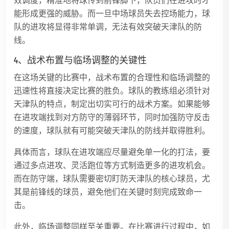
能形成更强的威胁。而一旦中场球员失去控场能力，球
队的进攻将显得非常单调，无法有效突破天津队的防
线。
4、战术布置与临场调整的关键性
在这场关键的比赛中，战术布置的合理性和临场调整的
迅速性将直接决定比赛的胜负。球队的教练组必须针对
天津队的特点，制定出切实可行的战术方案。如果能够
在进攻端找到对方防守的薄弱环节，同时加强防守反击
的速度，球队就有可能突破天津队的防线并取得胜利。
具体而言，球队在进攻端应尽量避免单一化的打法，要
通过多点进攻、灵活跑位等方式制造更多的进攻机会。
而在防守端，球队需要密切盯防天津队的核心球员，尤
其是前锋线的球员，避免他们在关键时刻完成致命一
击。
此外，临场调整同样至关重要。在比赛进行过程中，如