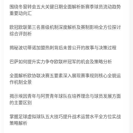
围绕冬窗转会五大关键日期全面解析新赛季球员流动趋势
重要动向汇
欧冠欧联第三名晋级机制深度解析及赛制影响全方位探讨
综合评剖析
揭秘波切蒂诺加盟热刺背后未曾公开的故事与决策过程
巴萨如何提升实力争夺欧联杯冠军的机会及策略分析
全面解析欧协联决赛五要素深入展现赛事规则核心全貌运
作机制全景
揭示埃因青年与阿贾青年球队在培养理念与球员发展方面
的主要区别
掌握足球虚拟球队五大技巧提升战术运营水平全方位实战
策略解析