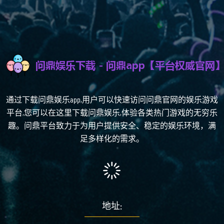
通过下载问鼎娱乐app,用户可以快速访问问鼎官网的娱乐游戏
平台,您可以在这里下载问鼎娱乐,体验各类热门游戏的无穷乐
趣。问鼎平台致力于为用户提供安全、稳定的娱乐环境，满
足多样化的需求。
地址: