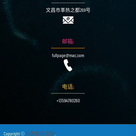
文昌市革热之都269号
邮箱:
fullpage@mac.com
电话:
+13594780260
Copyright ©
问鼎娱乐官网
.