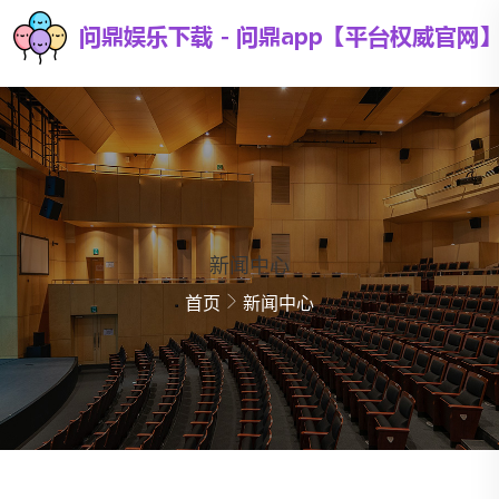
新闻中心
首页
新闻中心