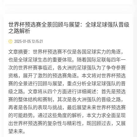
世界杯预选赛全景回顾与展望：全球足球强队晋级
之路解析
2025-01-05 12:15:21
文章摘要：世界杯预选赛不仅是各国足球实力的角逐，
也是全球足球生态的重要体现。随着国际足联每四年一
次的世界杯赛事临近，各大洲的足球强队为了争夺参赛
资格，展开了激烈的预选赛角逐。本文将对世界杯预选
赛的全景进行回顾与展望，重点分析全球足球强队的晋
级之路。文章将从四个方面进行详细阐述：首先是预选
赛的整体结构和赛制，其次是各大洲强队的晋级之路，
再者是各队的表现与挑战，最后展望未来世界杯预选赛
的可能趋势。通过这些角度的解析，本文力求全面呈现
出世界杯预选赛的复杂性与精彩性，既回顾过去，又展
望未来。