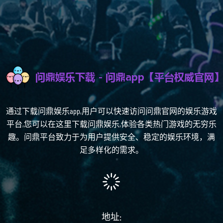
通过下载问鼎娱乐app,用户可以快速访问问鼎官网的娱乐游戏
平台,您可以在这里下载问鼎娱乐,体验各类热门游戏的无穷乐
趣。问鼎平台致力于为用户提供安全、稳定的娱乐环境，满
足多样化的需求。
地址: