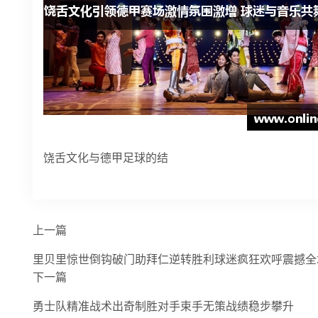
饶舌文化与德甲足球的结
上一篇
里贝里惊世倒钩破门助拜仁逆转胜利球迷疯狂欢呼震撼全
下一篇
勇士队精准战术出奇制胜对手束手无策战绩稳步攀升