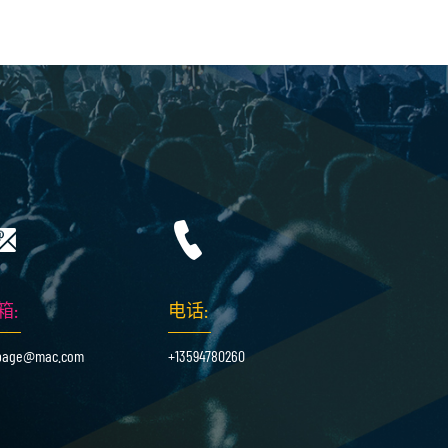
箱:
电话:
lpage@mac.com
+13594780260