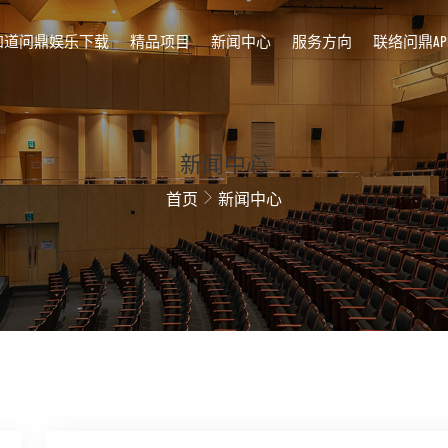
知道问鼎娱乐下载
精品项目
新闻中心
服务方向
联络问鼎AP
新闻中心
首页
新闻中心