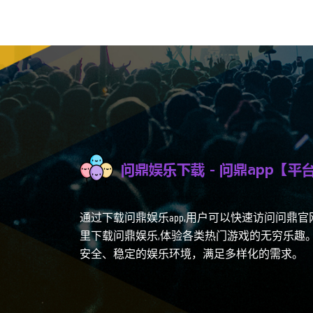
通过下载问鼎娱乐app,用户可以快速访问问鼎
里下载问鼎娱乐,体验各类热门游戏的无穷乐趣
安全、稳定的娱乐环境，满足多样化的需求。