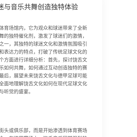
迷与音乐共舞创造独特体验
体育场馆内，它为观众和球迷带来了全新
舞的独特催化剂，激发了球迷们的激情，
之一，其独特的球迷文化和激情氛围吸引
和表达力的特点，打破了传统足球文化的
个方面进行详细分析：首先，探讨饶舌文
乐如何共舞，如何通过互动创造独特的赛
最后，展望未来饶舌文化与德甲足球可能
全面地理解饶舌文化如何在现代足球文化
与听觉的盛宴。
街头或俱乐部，而是开始渗透到体育赛场