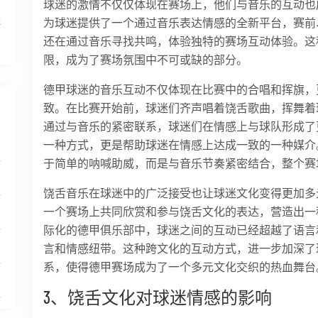
球迷的激情不仅仅体现在赛场上，他们与音乐的互动也
排
为球迷提供了一个通过音乐表达情感的全新平台，赛前
还在通过音乐寻找共鸣，体验独特的赛场互动体验。这
限，成为了赛场氛围中不可或缺的部分。
德甲球迷的音乐互动不仅体现在比赛中的合唱和挥旗，
致。在比赛开始前，球迷们齐声唱着饶舌歌曲，挥舞着
通过与音乐的紧密联系，球迷们在情感上与球队形成了
一种方式，更是帮助球迷在情感上达成一致的一种媒介
于简单的呐喊助威，而是与音乐节奏紧密结合，整个赛
饶舌音乐在球迷中的广泛接受也让球迷文化变得更加多
一个赛场上共同欣赏和参与饶舌文化的表达，营造出一
际化的德甲俱乐部中，球迷之间的互动已经超越了语言
言和情感纽带。这种跨文化的互动方式，进一步加深了
系，使得德甲赛场成为了一个多元文化交织的热血舞台
3、饶舌文化对球迷情感的影响