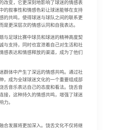
的改变，它更深刻地影响了球迷的情感表
中的叙事性和情感色彩让球迷能够在支持
感的共鸣，使得球迷与球队之间的联系更
而是更深层次的情感认同和自我表达。
题与足球比赛中球员和球迷的精神高度契
诚与支持，同时也宣泄着自己对生活和社
情感表达和情感释放的渠道，成为了他们
迷群体中产生了深远的情感共鸣。通过社
伸，成为全球球迷文化的一个重要组成部
饶舌音乐表达自己的态度和看法。饶舌音
连接，这种持久的情感共鸣，增强了球迷
响力。
融合发展将更加深入。饶舌文化不仅将继