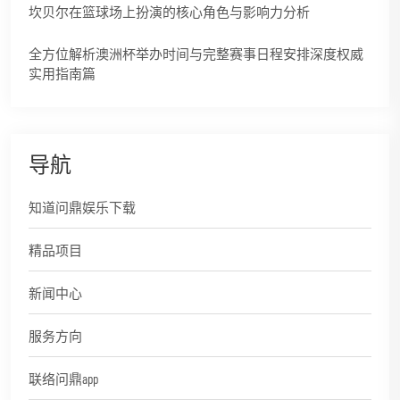
坎贝尔在篮球场上扮演的核心角色与影响力分析
全方位解析澳洲杯举办时间与完整赛事日程安排深度权威
实用指南篇
导航
知道问鼎娱乐下载
精品项目
新闻中心
服务方向
联络问鼎app