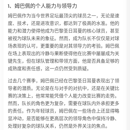
1、姆巴佩的个人能力与领导力
姆巴佩作为当今世界足坛最顶尖的球员之一，无论是速
度、技术，还是进攻意识，都达到了极高的水准。他的
能力和潜力使得他成为巴黎圣日耳曼的核心球员，甚至
被视为球队未来的象征。然而，成为队长不仅仅是对球
场表现的认可，更重要的是对其领导力的考验。姆巴佩
在场上表现出的冷静与果断使得他在比赛中屡屡成为关
键先生，但在球队管理和带领方面，他是否具备足够的
成熟度和责任感，这一点仍然受到质疑。
过去几个赛季，姆巴佩已经在巴黎圣日耳曼表现出了领
导者的潜质。无论是在与对手的对抗中，还是在关键比
赛的决策上，他常常能凭借个人能力改变比赛的走势。
然而，队长的角色更为复杂，需要在球队内外承担更多
的责任。作为年轻球员，姆巴佩在一些场合上还显得略
显冲动，是否能够在更高层次的领导角色中保持冷静、
处理好复杂的球队关系，仍然是外界关注的焦点。