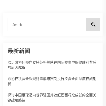
最新新闻
欧足联为何倾向支持英格兰队在国际赛事中取得胜利背后
的原因解析
欧协杯决赛全程规则详解与赛制执行步骤全面深度权威剖
析
探讨中国足球迈向世界强国并追赶巴西辉煌成就的全面关
键战略路径