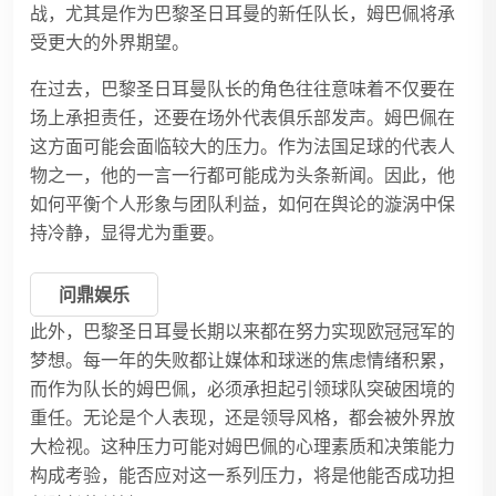
战，尤其是作为巴黎圣日耳曼的新任队长，姆巴佩将承
受更大的外界期望。
在过去，巴黎圣日耳曼队长的角色往往意味着不仅要在
场上承担责任，还要在场外代表俱乐部发声。姆巴佩在
这方面可能会面临较大的压力。作为法国足球的代表人
物之一，他的一言一行都可能成为头条新闻。因此，他
如何平衡个人形象与团队利益，如何在舆论的漩涡中保
持冷静，显得尤为重要。
问鼎娱乐
此外，巴黎圣日耳曼长期以来都在努力实现欧冠冠军的
梦想。每一年的失败都让媒体和球迷的焦虑情绪积累，
而作为队长的姆巴佩，必须承担起引领球队突破困境的
重任。无论是个人表现，还是领导风格，都会被外界放
大检视。这种压力可能对姆巴佩的心理素质和决策能力
构成考验，能否应对这一系列压力，将是他能否成功担