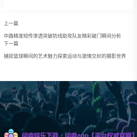
上一篇
中路精准短传渗透突破防线助攻队友精彩破门瞬间分析
下一篇
捕捉篮球瞬间的艺术魅力探索运动与激情交织的摄影世界