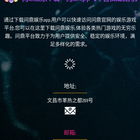
通过下载问鼎娱乐app,用户可以快速访问问鼎官网的娱乐游戏
平台,您可以在这里下载问鼎娱乐,体验各类热门游戏的无穷乐
趣。问鼎平台致力于为用户提供安全、稳定的娱乐环境，满
足多样化的需求。
地址:
文昌市革热之都269号
邮箱: