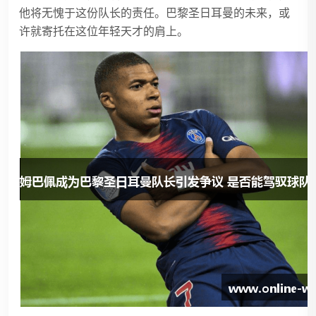
他将无愧于这份队长的责任。巴黎圣日耳曼的未来，或
许就寄托在这位年轻天才的肩上。