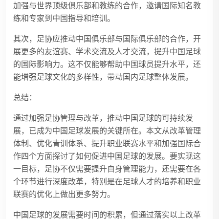
加强与世界顶级俱乐部和教练的合作，邀请国际知名教
练和专家到中国指导和培训。
其次，足协应推动中国俱乐部与国际俱乐部的合作，开
展更多的友谊赛、学术交流及人才交流，提升中国足球
的国际影响力。这不仅能够帮助中国球员提升水平，还
能增强足球文化的多样性，带动国内足球整体发展。
总结：
通过加强足协管理与改革，推动中国足球的可持续发
展，已成为中国足球发展的关键所在。本文从改革管理
体制、优化青训体系、提升职业联赛水平和加强国际合
作四个方面探讨了如何促进中国足球的发展。要实现这
一目标，足协不仅需要提升自身管理能力，还需要在各
个环节进行深度改革，特别是在足球人才的培养和职业
联赛的优化上做出更多努力。
中国足球的发展需要时间的积累，但通过落实以上改革