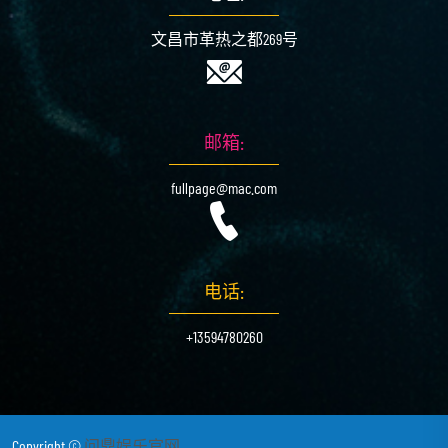
文昌市革热之都269号
邮箱:
fullpage@mac.com
电话:
+13594780260
Copyright ©
问鼎娱乐官网
.