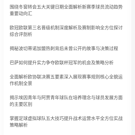
围绕冬窗转会五大关键日期全面解析新赛季球员流动趋势
重要动向汇
欧冠欧联第三名晋级机制深度解析及赛制影响全方位探讨
综合评剖析
揭秘波切蒂诺加盟热刺背后未曾公开的故事与决策过程
巴萨如何提升实力争夺欧联杯冠军的机会及策略分析
全面解析欧协联决赛五要素深入展现赛事规则核心全貌运
作机制全景
揭示埃因青年与阿贾青年球队在培养理念与球员发展方面
的主要区别
掌握足球虚拟球队五大技巧提升战术运营水平全方位实战
策略解析