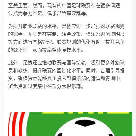
至关重要。然而，现有的中国足球联赛存在很多问题，
包括竞争力不足、俱乐部管理混乱等。
为提升职业联赛的水平，足协应进一步加强对联赛规则
的完善，尤其是在赛制、转会政策、俱乐部财务透明度
等方面进行严格管理。联赛规则的优化有助于提升竞争
的公平性，从而提高整体竞技水平。
此外，足协还应推动联赛与国际接轨，吸引更多外籍球
员和教练，提升联赛的国际化水平。同时，合理引导投
资，确保资金能够真正投入到俱乐部的运营和青训中，
避免资源过度集中在部分大俱乐部。