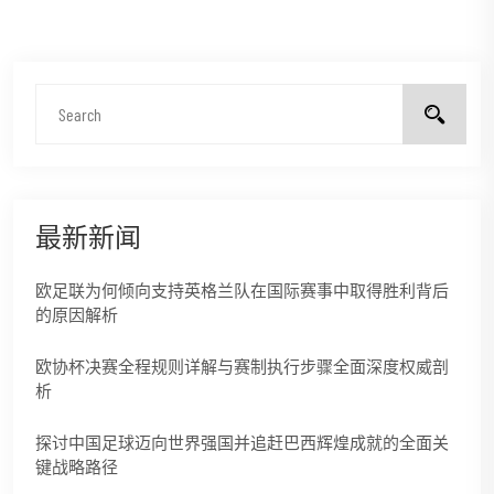
最新新闻
欧足联为何倾向支持英格兰队在国际赛事中取得胜利背后
的原因解析
欧协杯决赛全程规则详解与赛制执行步骤全面深度权威剖
析
探讨中国足球迈向世界强国并追赶巴西辉煌成就的全面关
键战略路径