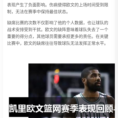
表现产生了负面影响。伤病使得欧文的上场时间受到限
制，无法在赛季中保持最佳状态。
缺席比赛的次数不仅影响了他的个人数据，也让球队的
战术安排受到干扰。欧文的缺阵意味着球队失去了一个
重要的得分点，其他球员需要承担更多的责任。在关键
比赛中，欧文的缺席往往导致球队无法发挥正常水平。