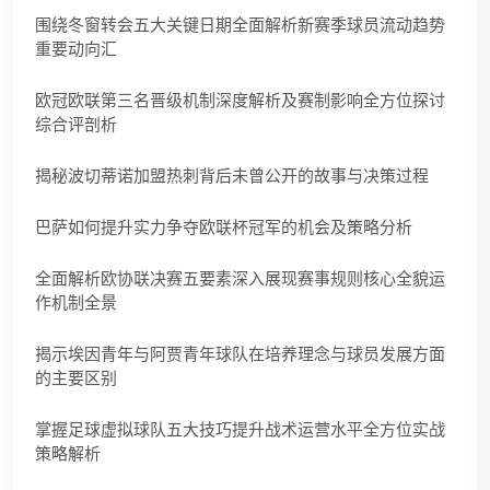
围绕冬窗转会五大关键日期全面解析新赛季球员流动趋势
重要动向汇
欧冠欧联第三名晋级机制深度解析及赛制影响全方位探讨
综合评剖析
揭秘波切蒂诺加盟热刺背后未曾公开的故事与决策过程
巴萨如何提升实力争夺欧联杯冠军的机会及策略分析
全面解析欧协联决赛五要素深入展现赛事规则核心全貌运
作机制全景
揭示埃因青年与阿贾青年球队在培养理念与球员发展方面
的主要区别
掌握足球虚拟球队五大技巧提升战术运营水平全方位实战
策略解析