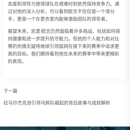
态度和领导力使得球队在艰难时刻依然保持竞争力。通
过对他的深入分析，可以看到欧文不仅仅是一个得分
手，更是一个在更衣室内能够激励团队的领导者。
展望未来，凯里·欧文仍然面临着许多挑战，包括如何保
持健康和进一步提升防守能力。但他的个人能力和对比
赛的热情无疑将继续引领篮网在接下来的赛季中追求更
高的目标。我们期待看到他在未来的赛季中带来更精彩
的表现。
下一篇
拉马尔杰克逊引领乌鸦队崛起的背后故事与成就解析