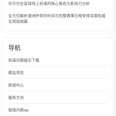
坎贝尔在篮球场上扮演的核心角色与影响力分析
全方位解析澳洲杯举办时间与完整赛事日程安排深度权威
实用指南篇
导航
知道问鼎娱乐下载
精品项目
新闻中心
服务方向
联络问鼎app