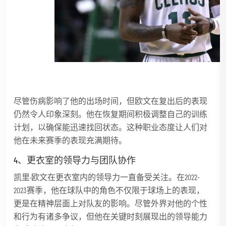
尽管伤病影响了他的出场时间，但欧文在复出后的表现
仍然令人印象深刻。他在恢复期间积极调整自己的训练
计划，以确保能迅速找回状态。这种职业态度让人们对
他在未来赛季的表现充满期待。
4、更衣室的领导力与团队协作
凯里·欧文在更衣室内的领导力一直备受关注。在2022-
2023赛季，他在球队中的角色不仅限于球场上的表现，
更是在精神层面上对队友的影响。尽管外界对他的个性
和行为有诸多争议，但他在关键时刻展现出的领导能力