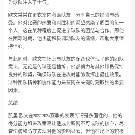
为球队注入了士气。
欧文常常在更衣室内激励队友，分享自己的经验与感
受。他对比赛的热爱和对胜利的渴望感染了周围的每一
个人，这在某种程度上促进了球队的团结与合作。即使
在困难时期，他也能积极调动队友的情绪，帮助大家保
持信心。
与此同时，欧文在场上与队友的配合也体现了他的团队
意识。无论是传球还是挡拆，他都努力与其他球员保持
良好的默契，确保球队在进攻时能够发挥出最佳效果。
这种团队精神和协作能力是篮网在关键时刻取胜的重要
因素。
总结：
凯里·欧文在2022-2023赛季的表现可谓是多面性的，他的
得分能力和进攻策略让他成为篮网不可或缺的核心，尽
管伤病和防守表现对他的影响显著，但他在场上的积极